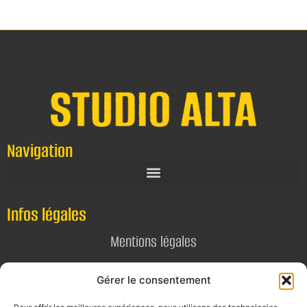
Navigation
Infos légales
Mentions légales
Politique de confidentialité
Gérer le consentement