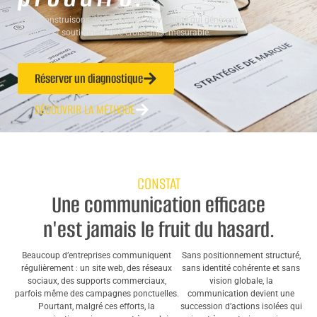
Nous construisons des systèmes de visibilité qui génèrent des leads
qualifiés et soutiennent une croissance mesurable.
Réserver un diagnostique
DÉCOUVRIR LA MÉTHODE
CONSTAT
Une communication efficace
n'est jamais le fruit du hasard.
Beaucoup d’entreprises communiquent
Sans positionnement structuré,
régulièrement : un site web, des réseaux
sans identité cohérente et sans
sociaux, des supports commerciaux,
vision globale, la
parfois même des campagnes ponctuelles.
communication devient une
Pourtant, malgré ces efforts, la
succession d’actions isolées qui