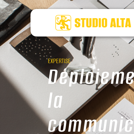
EXPERTISE
Déploieme
la
communic