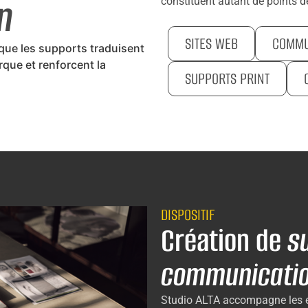
n
constituent autant de points de
SITES WEB
COMMUN
 que les supports traduisent
que et renforcent la
SUPPORTS PRINT
DISPOSITIF
Création de
s
communicati
Studio ALTA accompagne les en