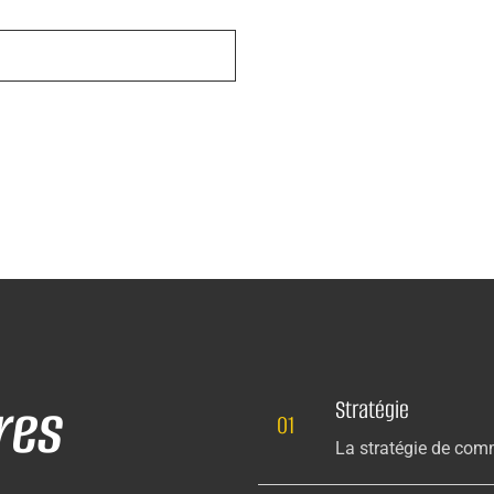
res
Stratégie
01
La stratégie de comm