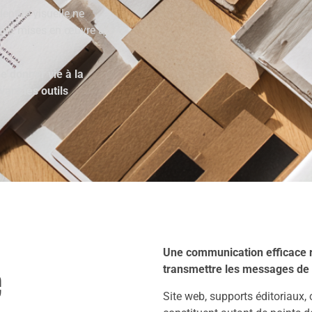
entité visuelle ne
 sont mises en œuvre à
e donner vie à la
ant les outils
Une communication efficace 
e
transmettre les messages de 
Site web, supports éditoriaux, 