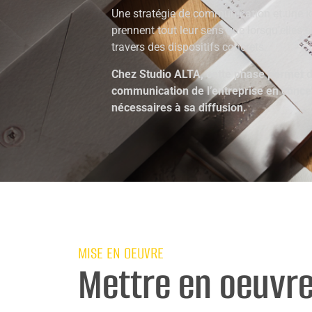
Une stratégie de communication et une id
prennent tout leur sens que lorsqu’elles
travers des dispositifs concrets.
Chez Studio ALTA, cette phase permet d
communication de l’entreprise en concev
nécessaires à sa diffusion.
MISE EN OEUVRE
Mettre en oeuvr