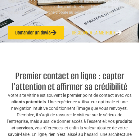
digitale
, le studio transforme une présence en ligne en levier de confiance
auprès de vos clients. La création d’un site vitrine, loin d’être un gadget,
s’inscrit dans une démarche globale au service de votre activité.
Demander un devis
DÉCOUVRIR LA MÉTHODE
Premier contact en ligne : capter
l’attention et affirmer sa crédibilité
Votre site vitrine est souvent le premier point de contact avec vos
clients potentiels
. Une expérience utilisateur optimale et une
navigation intuitive conditionnent l’image que vous renvoyez.
D’emblée, il s’agit de rassurer le visiteur sur le sérieux de
l’entreprise, mais aussi de donner accès à l’essentiel : vos
produits
et services
, vos références, et enfin la valeur ajoutée de votre
savoir-faire. En ligne, rien n’est laissé au hasard : une architecture