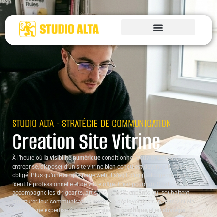
STUDIO ALTA - STRATÉGIE DE COMMUNICATION
Creation Site Vitrine
À l’heure où
la visibilité numérique
conditionne l’activité de toute
entreprise, disposer d’un site vitrine bien conçu est devenu un passage
obligé. Plus qu’une simple page web, il s’agit d’un prolongement de votre
identité professionnelle et de votre offre. C’est pourquoi Studio ALTA
accompagne les dirigeants, artisans et indépendants qui souhaitent
structurer leur communication avant de déployer des supports visuels.
Grâce à une expertise éprouvée en
design graphique
et en
stratégie