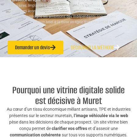
sa présence en ligne
est gage de crédibilité auprès des clients et
partenaires. Implanté à proximité, Studio ALTA s’adresse spécifiquement
aux acteurs économiques de Muret et de ses environs. Son approche
sur-
mesure
accompagne les ambitions des indépendants comme des
entreprises, du premier brief à la mise en ligne d’un site pensé pour
convaincre et fidéliser.
Demander un devis
DÉCOUVRIR LA MÉTHODE
Pourquoi une vitrine digitale solide
est décisive à Muret
Au cœur d’un tissu économique mêlant artisans, TPE et industries
présentes sur le secteur muretain,
l’image véhiculée via le web
pèse dans les décisions de chaque prospect. Un site vitrine bien
conçu permet de
clarifier vos offres
et d’asseoir une
communication cohérente
sur tous vos supports numériques.