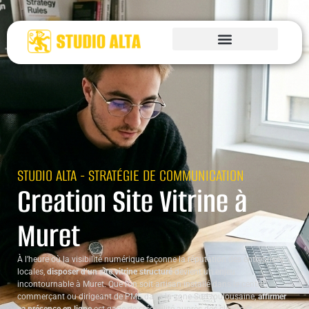
STUDIO ALTA - STRATÉGIE DE COMMUNICATION
Creation Site Vitrine à
Muret
À l’heure où la visibilité numérique façonne la réputation des entreprises
locales,
disposer d’un site vitrine structuré
devient un enjeu
incontournable à Muret. Que l’on soit artisan installé dans le centre,
commerçant ou dirigeant de PME dans la zone Sud toulousaine,
affirmer