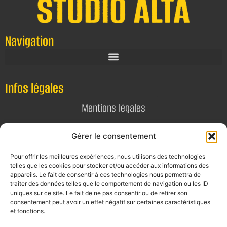
Navigation
Infos légales
Mentions légales
Politique de confidentialité
Gérer le consentement
Pour offrir les meilleures expériences, nous utilisons des technologies
Contact
telles que les cookies pour stocker et/ou accéder aux informations des
appareils. Le fait de consentir à ces technologies nous permettra de
E-mail
traiter des données telles que le comportement de navigation ou les ID
uniques sur ce site. Le fait de ne pas consentir ou de retirer son
contact@alta-studio.fr
consentement peut avoir un effet négatif sur certaines caractéristiques
et fonctions.
Téléphone