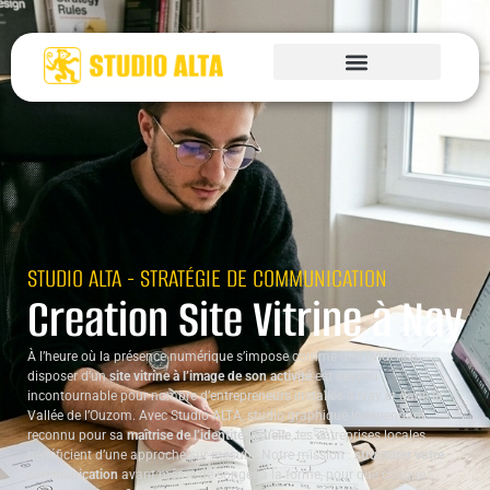
STUDIO ALTA - STRATÉGIE DE COMMUNICATION
Creation Site Vitrine à Nay
À l’heure où la présence numérique s’impose comme une évidence,
disposer d’un
site vitrine à l’image de son activité
est devenu
incontournable pour nombre d’entrepreneurs installés à Nay et dans la
Vallée de l’Ouzom. Avec Studio ALTA, studio graphique indépendant
reconnu pour sa
maîtrise de l’identité visuelle
, les entreprises locales
bénéficient d’une approche sur-mesure. Notre mission :
structurer votre
communication
avant même de songer à la forme, pour que chaque