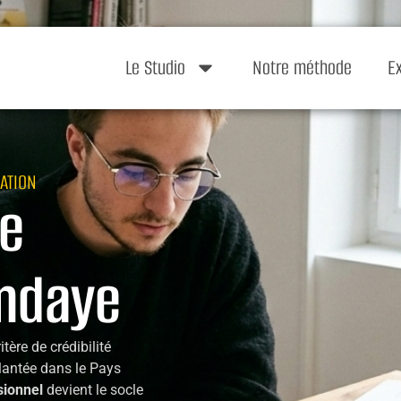
Le Studio
Notre méthode
E
ATION
te
endaye
tère de crédibilité
lantée dans le Pays
ssionnel
devient le socle