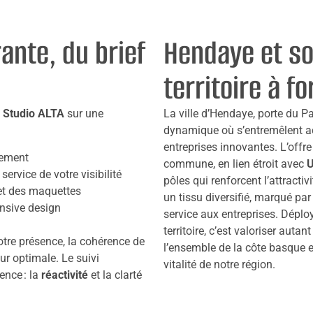
nte, du brief
Hendaye et so
territoire à fo
z
Studio ALTA
sur une
La ville d’Hendaye, porte du 
dynamique où s’entremêlent ac
entreprises innovantes. L’offr
nement
commune, en lien étroit avec
U
service de votre visibilité
pôles qui renforcent l’attracti
t des maquettes
un tissu diversifié, marqué par 
nsive design
service aux entreprises. Déploy
territoire, c’est valoriser auta
otre présence, la cohérence de
l’ensemble de la côte basque 
ur optimale. Le suivi
vitalité de notre région.
ence : la
réactivité
et la clarté