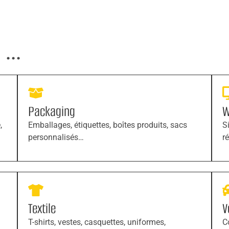
...
Packaging
W
,
Emballages, étiquettes, boîtes produits, sacs
S
personnalisés…
r
Textile
V
T-shirts, vestes, casquettes, uniformes,
C