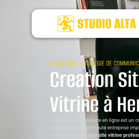
STUDIO ALTA - STRATÉGIE DE COMMUNIC
Creation Si
Vitrine à H
À l’heure où la présence en ligne est un cri
incontournable pour toute entreprise imp
Basque, disposer d’un
site vitrine profe