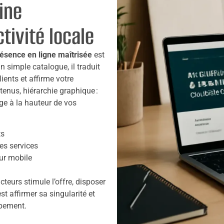
rine
tivité locale
ésence en ligne maîtrisée
est
un simple catalogue, il traduit
ients et affirme votre
ntenus, hiérarchie graphique :
e à la hauteur de vos
ts
es services
sur mobile
teurs stimule l’offre, disposer
est affirmer sa singularité et
ppement.