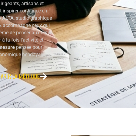
rigeants, artisans et
t inspirer confiance en
o ALTA
, studio graphique
re, accompagne ceux qui
ême de penser aux outils.
à la fois l’activité et
mesure
pensée pour
économique hendayais.
VRIR LA MÉTHODE