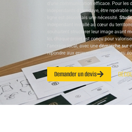
d’une communication efficace. Pour les di
indépendants d’Hendaye, être repérable e
ligne est désormais une nécessité.
Studi
indépendant installé au cœur du territoi
souhaitent structurer leur image avant m
Ici, chaque projet est conçu pour valoriser 
l’ancrage local, avec une
démarche sur-
répondre aux enjeux concrets du tissu 
Demander un devis
DÉCOU