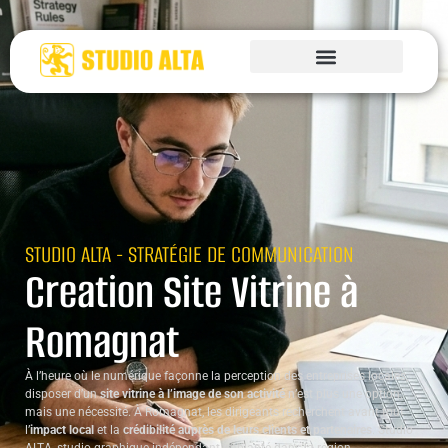
STUDIO ALTA - STRATÉGIE DE COMMUNICATION
Creation Site Vitrine à
Romagnat
À l’heure où le numérique façonne la perception des entreprises locales,
disposer d’un
site vitrine à l’image de son activité
n’est plus une option,
mais une nécessité. À Romagnat, les dirigeants recherchent avant tout
l’
impact local
et la
crédibilité auprès de leurs clients et partenaires
. Studio