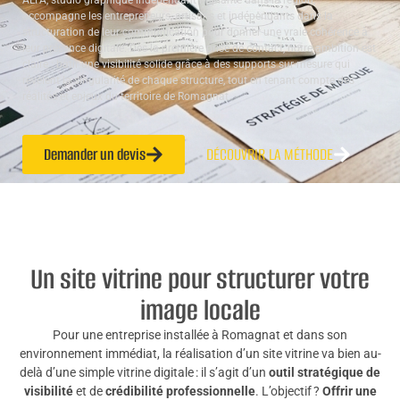
ALTA, studio graphique indépendant implanté dans la région,
accompagne les entrepreneurs, artisans et indépendants dans la
structuration de leur communication pour donner une vraie cohérence à
leur présence digitale. Dès la première prise de contact, notre ambition est
claire : bâtir une visibilité solide grâce à des supports sur-mesure qui
révèlent la singularité de chaque structure, tout en tenant compte des
réalités et enjeux du territoire de Romagnat.
Demander un devis
DÉCOUVRIR LA MÉTHODE
Un site vitrine pour structurer votre
image locale
Pour une entreprise installée à Romagnat et dans son
environnement immédiat, la réalisation d’un site vitrine va bien au-
delà d’une simple vitrine digitale : il s’agit d’un
outil stratégique de
visibilité
et de
crédibilité professionnelle
. L’objectif ?
Offrir une