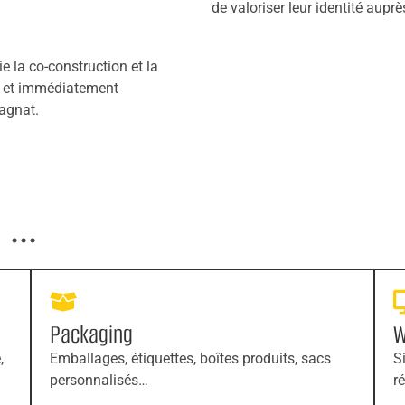
de valoriser leur identité auprè
e la co-construction et la
s et immédiatement
agnat.
...
Packaging
W
,
Emballages, étiquettes, boîtes produits, sacs
S
personnalisés…
r