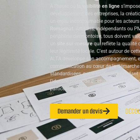
À l’heure où
la visibilité en ligne
s’impose
développement des entreprises, la créatio
un enjeu incontournable pour les acteur
Romagnat
. Artisans, indépendants ou PM
périphérie clermontoise, tous doivent valo
un
site sur-mesure
qui reflète la qualité
leur légitimité locale. C’est autour de ce
ALTA développe son accompagnement, en 
communication au cœur de la démarche. 
standardisées, notre studio indépendant s
l’identité profonde de chaque projet, avec
particulière portée aux réalités du territoir
Demander un devis
DÉCOU