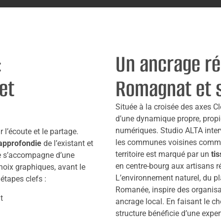
:
Un ancrage ré
et
Romagnat et 
Située à la croisée des axes 
d’une dynamique propre, propi
numériques. Studio ALTA interv
l’écoute et le partage.
les communes voisines com
approfondie
de l’existant et
territoire est marqué par un
ti
ue s’accompagne d’une
en centre-bourg aux artisans ré
choix graphiques, avant le
L’environnement naturel, du p
étapes clefs :
Romanée, inspire des organisat
t
ancrage local. En faisant le c
structure bénéficie d’une exper