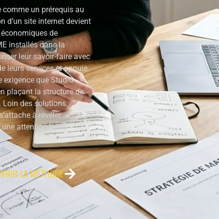
 comme un prérequis au
n d’un site internet devient
s économiques de
E installés dans la
riser leur savoir-faire avec
 de leurs services et appuie
tte exigence que Studio
plaçant la structure de
Loin des solutions
’attache à révéler
 une attention toute
e.
VRIR LA MÉTHODE