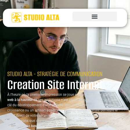
STUDIO ALTA - STRATÉGIE DE COMMUNICATION
Creation Site Internet
À l’heure où la première impression se joue en ligne, disposer d’un
site
web à la hauteur
de ses ambitions n’est plus une option, mais une étape-
clé du développement d’une activité. Que vous soyez une entreprise en
croissance ou un artisan passionné, votre présence digitale demeure le
reflet direct de votre sérieux et de votre savoir-faire. Chez Studio ALTA,
nous croyons que chaque projet mérite une
approche sur-mesure
et que
l’écoute de vos besoins
précède toute réalisation technique. De la réflexion