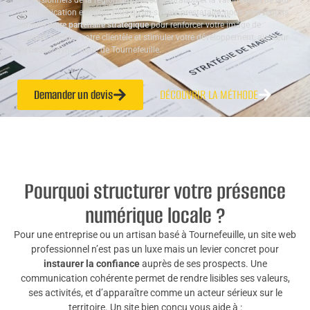
professionnels de la région dans la structuration et la valorisation de leur
communication en ligne. Plus qu’un simple prestataire, nous intervenons
comme
votre partenaire stratégique
pour renforcer votre image de
marque, fidéliser votre clientèle et stimuler votre développement, au cœur
du bassin dynamique de Tournefeuille.
Demander un devis
DÉCOUVRIR LA MÉTHODE
Pourquoi structurer votre présence
numérique locale ?
Pour une entreprise ou un artisan basé à Tournefeuille, un site web
professionnel n’est pas un luxe mais un levier concret pour
instaurer la confiance
auprès de ses prospects. Une
communication cohérente permet de rendre lisibles ses valeurs,
ses activités, et d’apparaître comme un acteur sérieux sur le
territoire. Un site bien conçu vous aide à :