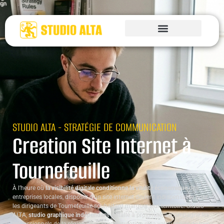
STUDIO ALTA - STRATÉGIE DE COMMUNICATION
Creation Site Internet à
Tournefeuille
À l’heure où
la visibilité digitale conditionne la vitalité économique
des
entreprises locales, disposer d’un site internet devient indispensable pour
les dirigeants de Tournefeuille souhaitant marquer leur territoire. Studio
ALTA,
studio graphique indépendant
installé à proximité, accompagne les