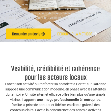
dans cette optique que Studio ALTA,
studio graphique indépendant
,
accompagne les acteurs locaux souhaitant donner du sens à leur
communication en ligne. Ici, le projet digital n’est jamais traité comme un
modèle standardisé : il s’inscrit dans le contexte vivant de Portet et de la
Haute-Garonne, au service d’une visibilité crédible et différenciante.
Demander un devis
DÉCOUVRIR LA MÉTHODE
Visibilité, crédibilité et cohérence
pour les acteurs locaux
Lancer son activité ou renforcer sa notoriété à Portet-sur-Garonne
suppose une communication moderne, en phase avec les attentes
du territoire. Un site internet efficace offre bien plus qu’une simple
vitrine : il apporte
une image professionnelle à l’entreprise
,
facilite la prise de contact et fidélise les clients grâce à des
contenus clairs. Face à la concurrence des zones d’activités