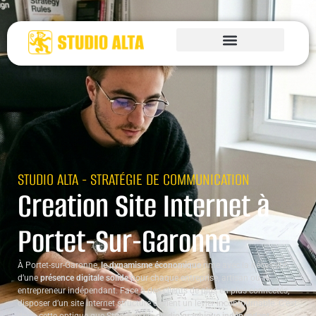
STUDIO ALTA - STRATÉGIE DE COMMUNICATION
Creation Site Internet à
Portet-Sur-Garonne
À Portet-sur-Garonne,
le dynamisme économique
rime avec la nécessité
d’une
présence digitale solide
pour chaque entreprise, artisan ou
entrepreneur indépendant. Face à des clients de plus en plus connectés,
disposer d’un site internet structuré devient un levier incontournable. C’est