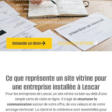
savoir-faire d’artisan ou d’instaurer un lien de confiance avec sa clientèle
locale, une présence en ligne adaptée au territoire est un levier puissant.
Studio ALTA,
studio graphique indépendant
et créatif, accompagne les
dirigeants, commerçants et indépendants du secteur lescarien en mettant
l’accent sur la structuration du message avant la conception graphique.
Ici, chaque réalisation vise à refléter
la singularité et l’exigence
du tissu
entrepreneurial local.
Demander un devis
DÉCOUVRIR LA MÉTHODE
Ce que représente un site vitrine pour
une entreprise installée à Lescar
Pour les entreprises de Lescar, un site vitrine va bien au-delà d’une
simple carte de visite en ligne. Il s’agit de
structurer la
communication
autour de votre offre, de vos valeurs et de votre
ancrage territorial. La clarté et la cohérence sont essentielles pour