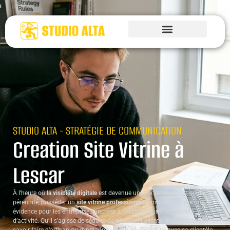
STUDIO ALTA - STRATÉGIE DE COMMUNICATION
Creation Site Vitrine à
Lescar
À l’heure où
la visibilité digitale
est devenue une véritable condition de
pérennité, posséder un
site vitrine professionnel
s’impose comme une
évidence pour les entreprises ancrées à Lescar et dans son bassin
d’activité. Qu’il s’agisse de séduire de nouveaux clients, de valoriser son