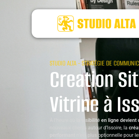
STUDIO ALTA - STRATÉGIE DE COMMUNIC
Creation Si
Vitrine à Is
À l’heure où
la visibilité en ligne devient
nouveaux clients autour d’Issoire, la
créa
performant
n’est plus optionnelle pour le