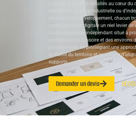
s’agisse d’artisans installés au cœur du c
implantées en zone industrielle ou d’ind
structurer leur développement, chacun tr
communication digitale un réel levier de
studio graphique indépendant situé à pr
professionnels d’Issoire et des environs d
présence web, en privilégiant une appro
la réalité du territoire et soucieuse d’alig
supports.
Demander un devis
DÉCOU