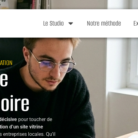
Le Studio
Notre méthode
E
ATION
te
soire
 décisive
pour toucher de
tion d’un site vitrine
s entreprises locales. Qu’il