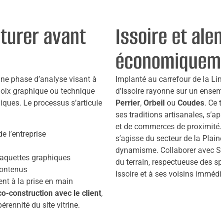
turer avant
Issoire et ale
économiqueme
ne phase d’analyse visant à
Implanté au carrefour de la Lim
hoix graphique ou technique
d’Issoire rayonne sur un ens
iques. Le processus s’articule
Perrier
,
Orbeil
ou
Coudes
. Ce 
ses traditions artisanales, s’a
et de commerces de proximité. 
e l’entreprise
s’agisse du secteur de la Plai
dynamisme. Collaborer avec Stu
aquettes graphiques
du terrain, respectueuse des 
contenus
Issoire et à ses voisins immédi
t à la prise en main
co-construction avec le client
,
pérennité du site vitrine.