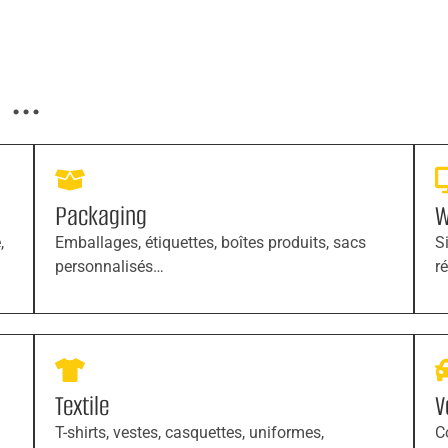
...
Packaging
W
,
Emballages, étiquettes, boîtes produits, sacs
S
personnalisés…
r
Textile
V
T-shirts, vestes, casquettes, uniformes,
C