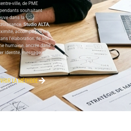
entre-ville, de PME
épendants souhaitant
ouve dans la
 croissance.
Studio ALTA
,
oximité, accompagne les
ans l’élaboration de leur
che humaine, ancrée dans
ner identité, message et
VRIR LA MÉTHODE