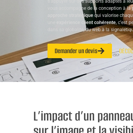
s’appuyer sur des supports adaptés à leu
vous accompagne de la conception à la p
approche stratégique
qui valorise chaque
une
expérience client cohérente
, c’est 
dans sa globalité, du web à la signalétiq
Demander un devis
DÉCOU
L’impact d’un pannea
sur l’image et la visibi