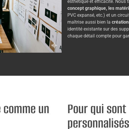
esthétique et efficacité. Nous t
concept graphique, les maté
PVC expansé, etc.) et un circui
maîtrise aussi bien la
création
identité existante sur des supp
chaque détail compte pour gara
ue comme un
Pour qui sont
e
personnalisés