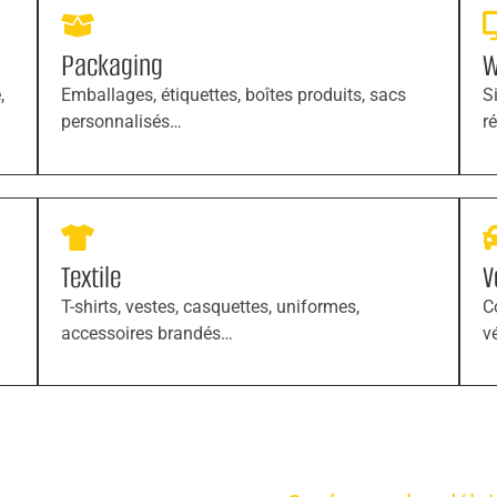
Packaging
W
,
Emballages, étiquettes, boîtes produits, sacs
S
personnalisés…
r
Textile
V
T-shirts, vestes, casquettes, uniformes,
C
accessoires brandés…
v