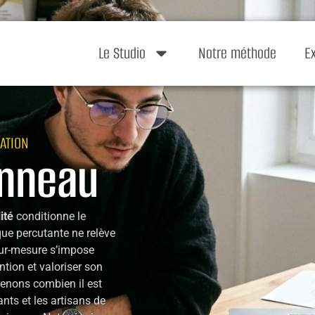
Le Studio
Notre méthode
E
ATION
anneau
lité
conditionne le
ue percutante ne relève
sur-mesure s’impose
ntion et valoriser son
enons combien il est
ants et les artisans de