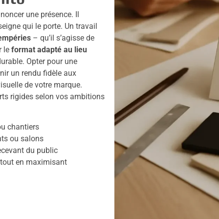
noncer une présence. Il
nseigne qui le porte. Un travail
tempéries
– qu’il s’agisse de
r le
format adapté au lieu
 durable. Opter pour une
nir un rendu fidèle aux
visuelle de votre marque.
rts rigides selon vos ambitions
u chantiers
ts ou salons
ecevant du public
 tout en maximisant