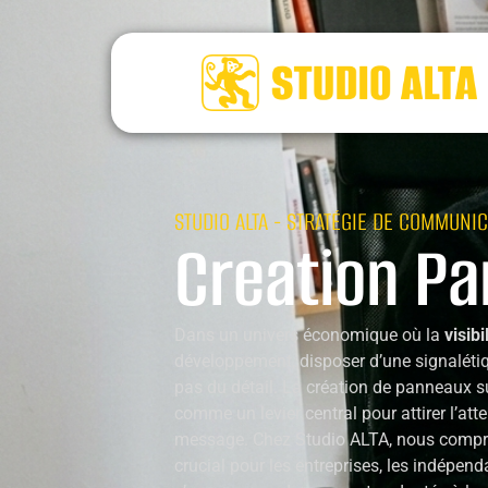
STUDIO ALTA - STRATÉGIE DE COMMUNIC
Creation P
Dans un univers économique où la
visibi
développement, disposer d’une signalétiq
pas du détail. La création de panneaux 
comme un levier central pour attirer l’atte
message. Chez Studio ALTA, nous compr
crucial pour les entreprises, les indépend