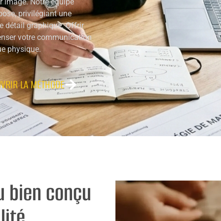
r image. Notre équipe
ose, privilégiant une
 détail graphique. Offrir
penser votre communication
ue physique.
VRIR LA MÉTHODE
u bien conçu
lité