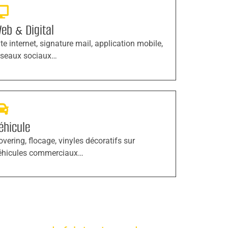
eb & Digital
ite internet, signature mail, application mobile,
éseaux sociaux…
éhicule
overing, flocage, vinyles décoratifs sur
éhicules commerciaux…