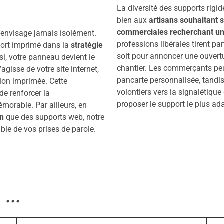
La diversité des supports rigi
bien aux
artisans souhaitant
commerciales recherchant une
’envisage jamais isolément.
professions libérales tirent par
ort imprimé dans la
stratégie
soit pour annoncer une ouvertu
si, votre panneau devient le
chantier. Les commerçants peuv
agisse de votre site internet,
pancarte personnalisée, tandis 
ion imprimée. Cette
volontiers vers la signalétique
e renforcer la
proposer le support le plus ad
orable. Par ailleurs, en
n
que des supports web, notre
mble de vos prises de parole.
...