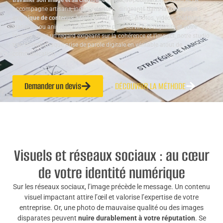
travailler son image et sa crédibilité
à chaque publication. Studio ALTA
accompagne artisans, indépendants et dirigeants dans
la conception
graphique de contenus à forte valeur ajoutée
: photos, vidéos, créations
statiques ou animées, tout est pensé pour servir vos objectifs et votre
identité. Avec un regard exigeant sur la cohérence et l’impact, notre studio
transforme chaque prise de parole digitale en véritable atout de
communication.
Demander un devis
DÉCOUVRIR LA MÉTHODE
Visuels et réseaux sociaux : au cœur
de votre identité numérique
Sur les réseaux sociaux, l’image précède le message. Un contenu
visuel impactant attire l’œil et valorise l’expertise de votre
entreprise. Or, une photo de mauvaise qualité ou des images
disparates peuvent
nuire durablement à votre réputation
. Se