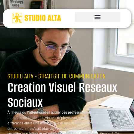
STUDIO ALTA - STRATÉGIE DE COMMUNICATION
Creation Visuel Reseaux
Sociaux
À l’heure où
l’attention des audiences professionnelles
se joue en
quelques secondes, les visuels déployés sur les réseaux sociaux font la
différence entre une marque vue et une marque mémorisée. Pour une
entreprise, il ne s’agit plus de « remplir » un fil d’actualité, mais bien de