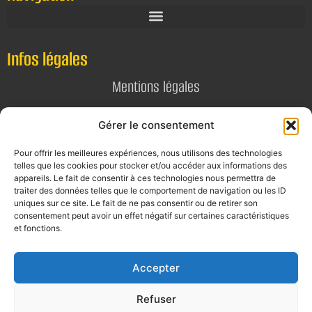
Infos légales
Mentions légales
Politique de confidentialité
Gérer le consentement
Pour offrir les meilleures expériences, nous utilisons des technologies
Contact
telles que les cookies pour stocker et/ou accéder aux informations des
appareils. Le fait de consentir à ces technologies nous permettra de
E-mail
traiter des données telles que le comportement de navigation ou les ID
uniques sur ce site. Le fait de ne pas consentir ou de retirer son
contact@alta-studio.fr
consentement peut avoir un effet négatif sur certaines caractéristiques
et fonctions.
Téléphone
0760115323
Accepter
Refuser