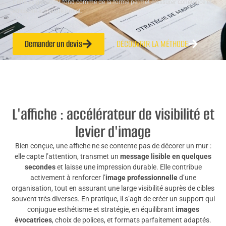
Cette exigence du fond comme de la forme permet d’assurer cohérence et
efficacité à chaque projet.
Demander un devis
DÉCOUVRIR LA MÉTHODE
L'affiche : accélérateur de visibilité et
levier d'image
Bien conçue, une affiche ne se contente pas de décorer un mur :
elle capte l’attention, transmet un
message lisible en quelques
secondes
et laisse une impression durable. Elle contribue
activement à renforcer l’
image professionnelle
d’une
organisation, tout en assurant une large visibilité auprès de cibles
souvent très diverses. En pratique, il s’agit de créer un support qui
conjugue esthétisme et stratégie, en équilibrant
images
évocatrices
, choix de polices, et formats parfaitement adaptés.