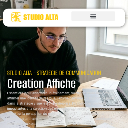
STUDIO ALTA - STRATÉGIE DE COMMUNICATION
Creation Affiche
Essentielle pour annoncer un événement, mettre en avant une offre ou
affirmer une identité de marque, l’affiche demeure un support de poids
dans la stratégie visuelle d’une entreprise. Du choix des
couleurs
impactantes
à la sélection des
éléments graphiques clés
, chaque détail
influe sur la perception du public. Studio ALTA accompagne les
entreprises, artisans et indépendants à chaque étape, en combinant
créativité graphique
et réflexion en amont sur le message à transmettre.