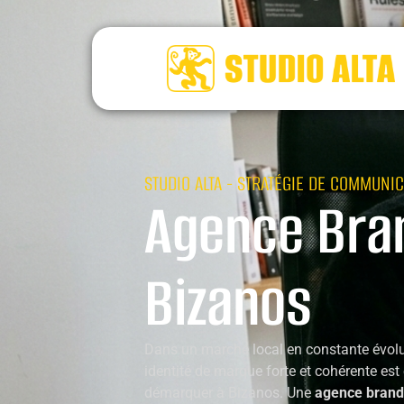
STUDIO ALTA - STRATÉGIE DE COMMUNIC
Agence Bra
Bizanos
Dans un marché local en constante évolu
identité de marque forte et cohérente est
démarquer à Bizanos. Une
agence brand