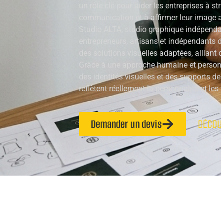
un rôle clé pour aider les entreprises à str
communication et à affirmer leur image a
Studio ALTA, studio graphique indépend
entrepreneurs, artisans et indépendants d
des solutions visuelles adaptées, alliant 
Grâce à une approche humaine et personn
des identités visuelles et des supports 
reflètent réellement la personnalité et les
Demander un devis
DÉCOU