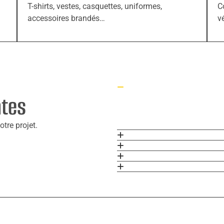
T-shirts, vestes, casquettes, uniformes,
C
accessoires brandés…
v
ntes
tre projet.