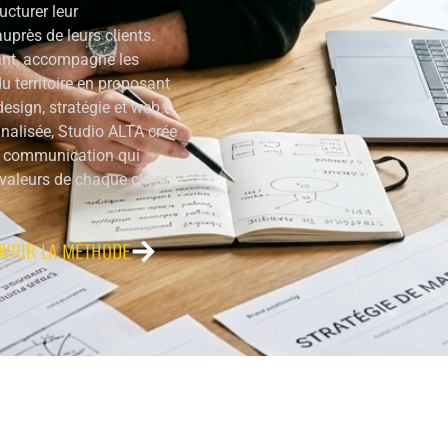
ucturer leur
uprès de leurs clients.
ant, accompagne les
u territoire en proposant
design, stratégie et web.
alisée, Studio ALTA crée
de communication qui
 valeurs de chaque client.
VRIR LA MÉTHODE