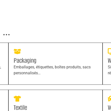
...
Packaging
W
,
Emballages, étiquettes, boîtes produits, sacs
S
personnalisés…
r
Textile
V