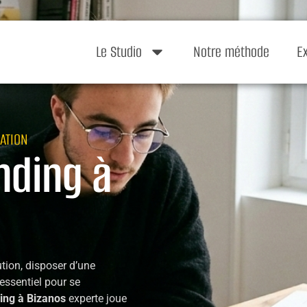
Le Studio
Notre méthode
E
ATION
nding à
tion, disposer d’une
 essentiel pour se
ing à Bizanos
experte joue