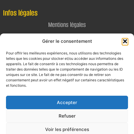
Infos légales
Mentions légales
Politique de confidentialité
Gérer le consentement
Pour offrir les meilleures expériences, nous utilisons des technologies
Contact
telles que les cookies pour stocker et/ou accéder aux informations des
appareils. Le fait de consentir à ces technologies nous permettra de
E-mail
traiter des données telles que le comportement de navigation ou les ID
uniques sur ce site. Le fait de ne pas consentir ou de retirer son
contact@alta-studio.fr
consentement peut avoir un effet négatif sur certaines caractéristiques
et fonctions.
Téléphone
0760115323
Accepter
Refuser
Voir les préférences