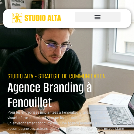
STUDIO ALTA - STRATÉGIE DE COMMUNICATION
Agence Branding à
Fenouillet
Pour les entreprises implantées à Fenouillet, disposer d’une identité
visuelle forte et cohérente est un levier essentiel pour se distinguer dans
un environnement concurrentiel. Une
agence branding à Fenouillet
accompagne ces acteurs locaux dans la construction d’une image claire