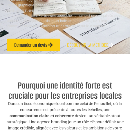
et mémorable, gage de confiance et de professionnalisme. Studio ALTA,
studio graphique indépendant, se positionne comme un partenaire de
choix en matière d’identité visuelle, création de sites internet et supports
de communication. Forts d’une approche humaine et personnalisée, nous
aidons les entreprises, artisans et indépendants à structurer leur
communication pour renforcer leur attractivité sur leur marché.
Demander un devis
DÉCOUVRIR LA MÉTHODE
Pourquoi une identité forte est
cruciale pour les entreprises locales
Dans un tissu économique local comme celui de Fenouillet, où la
concurrence est présente à toutes les échelles, une
communication claire et cohérente
devient un véritable atout
stratégique. Une agence branding joue un rôle clé pour définir une
image crédible, alignée avec les valeurs et les ambitions de votre