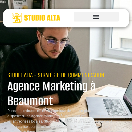
STUDIO ALTA - STRATÉGIE DE COMMUNICATION
Agence Marketing à
Beaumont
Dans un environnement économique de plus en plus concurrentiel,
disposer d’une agence marketing à Beaumont est un atout majeur pour
les entreprises locales. Studio ALTA propose un accompagnement
personnalisé pour structurer votre image de marque, développer votre