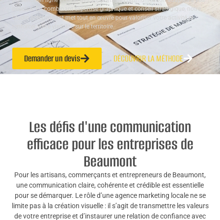
présence en ligne et créer des supports de communication adaptés à vos
besoins. En combinant expertise graphique et conseil stratégique, notre
studio indépendant met tout en œuvre pour valoriser votre activité et
renforcer votre visibilité sur le territoire.
Demander un devis
DÉCOUVRIR LA MÉTHODE
Les défis d'une communication
efficace pour les entreprises de
Beaumont
Pour les artisans, commerçants et entrepreneurs de Beaumont,
une communication claire, cohérente et crédible est essentielle
pour se démarquer. Le rôle d’une agence marketing locale ne se
limite pas à la création visuelle : il s’agit de transmettre les valeurs
de votre entreprise et d’instaurer une relation de confiance avec