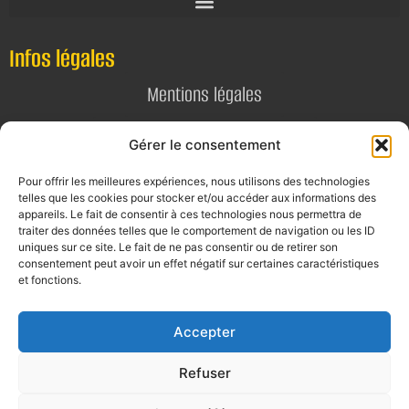
Infos légales
Mentions légales
Politique de confidentialité
Gérer le consentement
Pour offrir les meilleures expériences, nous utilisons des technologies
Contact
telles que les cookies pour stocker et/ou accéder aux informations des
appareils. Le fait de consentir à ces technologies nous permettra de
E-mail
traiter des données telles que le comportement de navigation ou les ID
uniques sur ce site. Le fait de ne pas consentir ou de retirer son
contact@alta-studio.fr
consentement peut avoir un effet négatif sur certaines caractéristiques
et fonctions.
Téléphone
0760115323
Accepter
Refuser