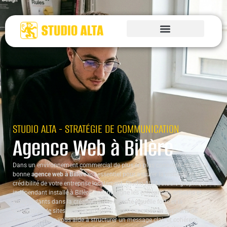
STUDIO ALTA - STRATÉGIE DE COMMUNICATION
Agence Web à Billère
Dans un environnement commercial de plus en plus connecté, choisir la
bonne
agence web à Billère
est essentiel pour assurer la visibilité et la
crédibilité de votre entreprise localement. Studio ALTA, studio graphique
indépendant installé à Billère, accompagne les entreprises, artisans et
indépendants dans la création d’une identité visuelle forte et la
conception de sites internet adaptés. Notre expertise en supports de
communication vous aide à structurer un message clair et cohérent,