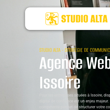
STUDIO ALTA - STRATÉGIE DE COMMUNIC
Agence Web
Issoire
Pour les entreprises situées à Issoire, di
digital de confiance est un enjeu majeur
compétente permet de structurer votre c