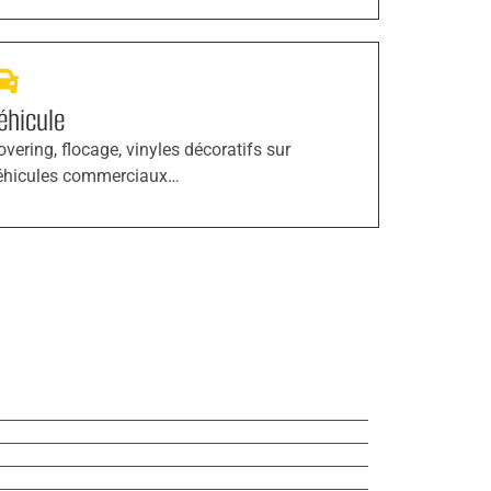
éhicule
overing, flocage, vinyles décoratifs sur
éhicules commerciaux…