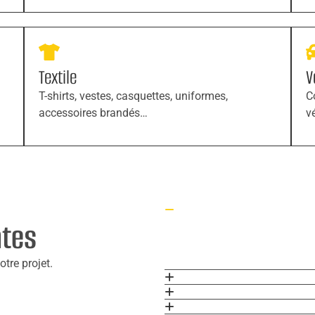
Textile
V
T-shirts, vestes, casquettes, uniformes,
C
accessoires brandés…
v
ntes
tre projet.