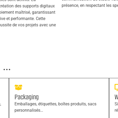
présence, en respectant les spéc
création des supports digitaux
oiement maîtrisé, garantissant
ive et performante. Cette
éussite de vos projets avec une
...
Packaging
W
,
Emballages, étiquettes, boîtes produits, sacs
S
personnalisés…
r