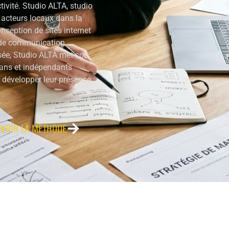
ctivité. Studio ALTA, studio
acteurs locaux dans la
conception de sites internet
s de communication
sée, Studio ALTA met son
isans et indépendants
et développer leur présence
VRIR LA MÉTHODE