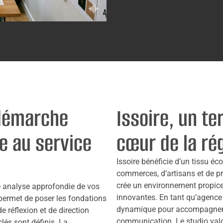
 démarche
Issoire, un te
ve au service
cœur de la ré
Issoire bénéficie d’un tissu é
commerces, d’artisans et de pr
crée un environnement propice
e analyse approfondie de vos
innovantes. En tant qu’agence 
permet de poser les fondations
dynamique pour accompagner le
e réflexion et de direction
communication. Le studio valori
clés sont définis. La