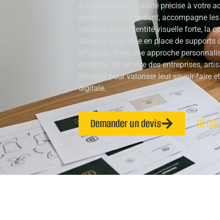
d’apporter une visibilité précise à votre a
graphique indépendant, accompagne les 
création d’une identité visuelle forte, la 
adaptés et la mise en place de support
efficaces. Avec une approche personnali
expertise au service des entreprises, art
d’Issoire pour valoriser leur savoir-faire 
digitale.
Demander un devis
DÉCOU