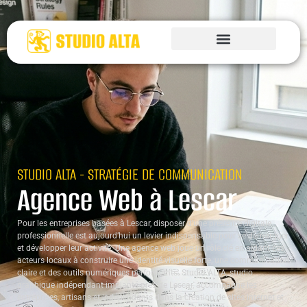
STUDIO ALTA - STRATÉGIE DE COMMUNICATION
Agence Web à Lescar
Pour les entreprises basées à Lescar, disposer d’une présence digitale
professionnelle est aujourd’hui un levier indispensable pour se démarquer
et développer leur activité. Une agence web joue un rôle clé en aidant ces
acteurs locaux à construire une identité visuelle forte, une communication
claire et des outils numériques performants. Studio ALTA, studio
graphique indépendant implanté près de Lescar, accompagne les
entreprises, artisans et indépendants dans la création de sites internet et