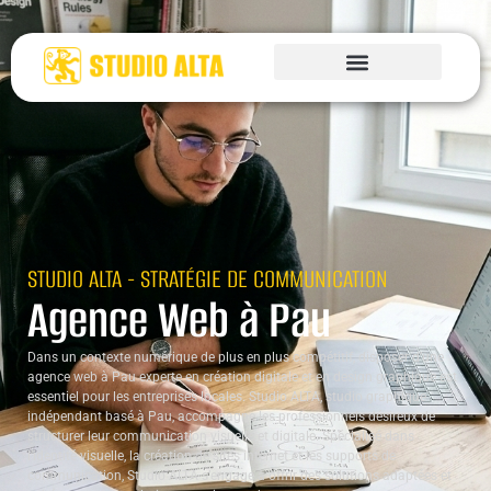
STUDIO ALTA - STRATÉGIE DE COMMUNICATION
Agence Web à Pau
Dans un contexte numérique de plus en plus compétitif, disposer d’une
agence web à Pau experte en création digitale et en design graphique est
essentiel pour les entreprises locales. Studio ALTA, studio graphique
indépendant basé à Pau, accompagne les professionnels désireux de
structurer leur communication visuelle et digitale. Spécialisé dans
l’identité visuelle, la création de sites internet et les supports de
communication, Studio ALTA s’engage à offrir des solutions adaptées et