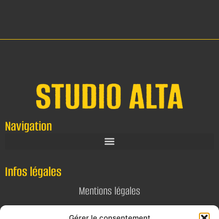
Navigation
Infos légales
Mentions légales
Politique de confidentialité
Gérer le consentement