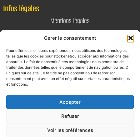
Infos légales
Mentions légales
Politique de confidentialité
Gérer le consentement
Pour offrir les meilleures expériences, nous utilisons des technologies
Contact
telles que les cookies pour stocker et/ou accéder aux informations des
appareils. Le fait de consentir à ces technologies nous permettra de
E-mail
traiter des données telles que le comportement de navigation ou les ID
uniques sur ce site. Le fait de ne pas consentir ou de retirer son
contact@alta-studio.fr
consentement peut avoir un effet négatif sur certaines caractéristiques
et fonctions.
Téléphone
0760115323
Accepter
Refuser
Voir les préférences