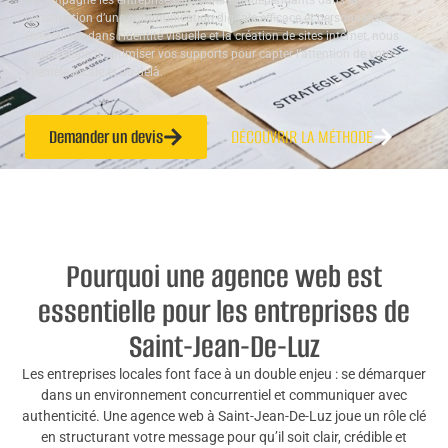
accompagne les entreprises, artisans et indépendants dans la
construction d’une communication digitale efficace et personnalisée.
Spécialisés dans l’identité visuelle et la création de sites internet, nous
vous aidons à optimiser vos supports pour capter l’attention de votre
clientèle locale et au-delà.
Demander un devis
DÉCOUVRIR LA MÉTHODE
Pourquoi une agence web est
essentielle pour les entreprises de
Saint-Jean-De-Luz
Les entreprises locales font face à un double enjeu : se démarquer
dans un environnement concurrentiel et communiquer avec
authenticité. Une agence web à Saint-Jean-De-Luz joue un rôle clé
en structurant votre message pour qu’il soit clair, crédible et