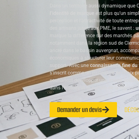
Dans un territoire aussi dynamique que 
l’identité de marque
est plus qu’un simpl
perception et l’attractivité de toute entre
des artisans jusqu’aux PME, le savent :
u
marque la différence sur des marchés parf
notamment dans la région sud de Clermo
ancré dans le bassin auvergnat, accomp
économiques à structurer leur communic
support. Avec une
connaissance fine du t
s’inscrit comme un partenaire de choix po
souhaitent développer une image solide, 
dans l’histoire et la culture de la région.
Demander un devis
DÉCOU