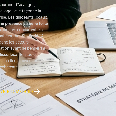
Cournon-d’Auvergne,
e logo : elle façonne la
prise. Les dirigeants locaux,
ne présence visuelle forte
ois très concurrentiels,
nt-Ferrand. Studio ALTA,
agne les acteurs
ation avant de penser au
issu local
, le studio
ur celles et ceux qui
cohérente et enracinée
VRIR LA MÉTHODE