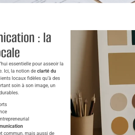
cation : la
ocale
hui essentielle pour asseoir la
. Ici, la notion de
clarté du
ients locaux fidèles qu’à des
tant soin à son image, un
 durables.
orts
ence
ntrepreneurial
munication
ojet commun, mais aussi de