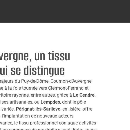
ergne, un tissu
i se distingue
 majeurs du Puy-de-Dôme, Cournon-d’Auvergne
 la fois tournée vers Clermont-Ferrand et
rritoire rayonne, entre autres, grâce à
Le Cendre
,
rises artisanales, ou
Lempdes
, dont le pôle
 variée.
Pérignat-lès-Sarliève
, en lisière, offre
à l’implantation de nouveaux acteurs
nce, le tissu professionnel conjugue activités
 et un commerce de proximité vivant. Entre zones