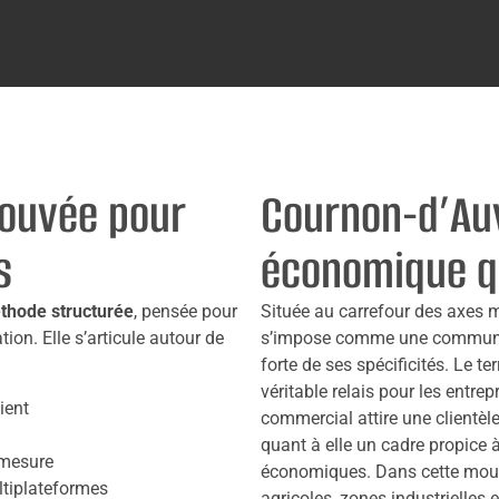
ouvée pour
Cournon-d’Auv
s
économique qu
thode structurée
, pensée pour
Située au carrefour des axes
tion. Elle s’articule autour de
s’impose comme une commune à
forte de ses spécificités. Le te
véritable relais pour les entrep
ient
commercial attire une clientèle
quant à elle un cadre propice 
mesure
économiques. Dans cette mouva
ltiplateformes
agricoles, zones industrielles