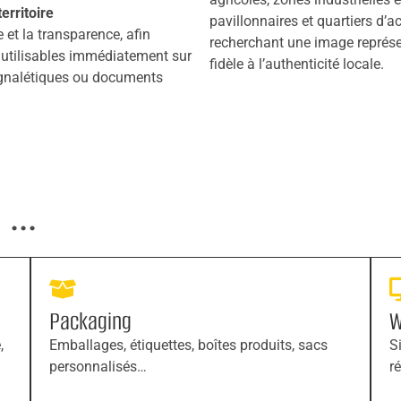
erritoire
pavillonnaires et quartiers d’a
 et la transparence, afin
recherchant une image représen
s utilisables immédiatement sur
fidèle à l’authenticité locale.
signalétiques ou documents
...
Packaging
W
,
Emballages, étiquettes, boîtes produits, sacs
S
personnalisés…
r