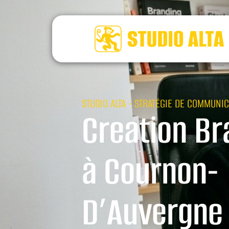
STUDIO ALTA - STRATÉGIE DE COMMUNIC
Creation Br
à Cournon-
D’Auvergne