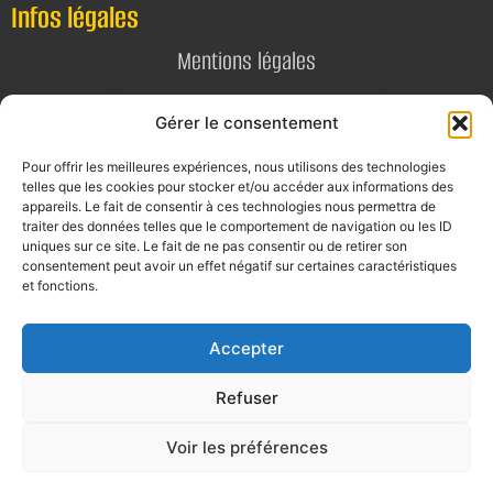
Infos légales
Mentions légales
Politique de confidentialité
Gérer le consentement
Pour offrir les meilleures expériences, nous utilisons des technologies
Contact
telles que les cookies pour stocker et/ou accéder aux informations des
appareils. Le fait de consentir à ces technologies nous permettra de
E-mail
traiter des données telles que le comportement de navigation ou les ID
contact@alta-studio.fr
uniques sur ce site. Le fait de ne pas consentir ou de retirer son
consentement peut avoir un effet négatif sur certaines caractéristiques
et fonctions.
Téléphone
0760115323
Accepter
Refuser
Voir les préférences