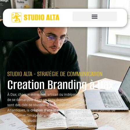
STUDIO ALTA - STRATÉGIE DE COMMUNICATION
Creation Branding à Dax
À Dax, chaque entreprise, artisan ou indépendant fait face à l’enjeu crucial
de se démarquer dans un tissu économique où la
confiance
et la
visibilité
sont des clés de réussite. À la croisée des Landes et des Pyrénées-
Atlantiques, la
création d’une identité de marque
pertinente permet de
transformer l’image de votre activité en un véritable levier de croissance.
Studio ALTA, studio graphique indépendant ancré dans le territoire
dacquois, accompagne les dirigeants locaux désireux d’asseoir leur