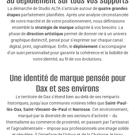
au déploiement sur tous vos supports
La démarche de Studio ALTA s’articule autour de
quatre grandes
étapes
parfaitement planifiées. Après une analyse circonstanciée
de votre marché et de votre positionnement, nous définissons
ensemble la
stratégie de marque
adaptée à vos besoins. La
phase de
direction artistique
permet de donner vie à un univers
graphique distinctif, pensé pour s’exprimer sur chaque canal :
digital, print, signalétique. Enfin, le
déploiement
s’accompagne
d’un suivi personnalisé pour garantir la cohérence et la lisibilité de
votre identité, au fil de vos évolutions.
Une identité de marque pensée pour
Dax et ses environs
Le territoire de Dax s’étend bien au-delà de ses remparts
historiques, jusqu’aux communes voisines telles que
Saint-Paul-
lès-Dax
,
Saint-Vincent-de-Paul
et
Narrosse
. Cet environnement,
marqué par la diversité de ses secteurs d’activité – du
thermalisme au commerce de proximité, en passant par l’artisanat
et l’agroalimentaire – impose aux professionnels une image solide
et régulière. À l’interface de l’Adour et de la Chalosse, le tissu