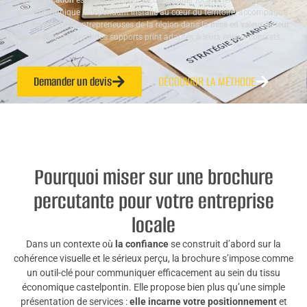
communication
est essentiel pour se démarquer localement. Studio ALTA,
studio graphique indépendant installé au cœur du territoire, accompagne
les dirigeants et entrepreneuses de la région dans la
mise en valeur de leur
savoir-faire
à travers des supports print adaptés à leurs enjeux concrets.
Demander un devis
DÉCOUVRIR LA MÉTHODE
Pourquoi miser sur une brochure
percutante pour votre entreprise
locale
Dans un contexte où
la confiance
se construit d’abord sur la
cohérence visuelle et le sérieux perçu, la brochure s’impose comme
un outil-clé pour communiquer efficacement au sein du tissu
économique castelpontin. Elle propose bien plus qu’une simple
présentation de services :
elle incarne votre positionnement
et