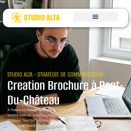
STUDIO ALTA - STRATÉGIE DE COMMUNICATION
Creation Brochure à Pont-
Du-Château
À l’heure où
l’image de marque
fait toute la différence, une brochure de
qualité reste un atout incontournable pour les entreprises de Pont-du-
Château. Que l’on soit industriel en zone artisanale, commerçant sur la
place de la Liberté ou indépendant en périphérie,
structurer sa