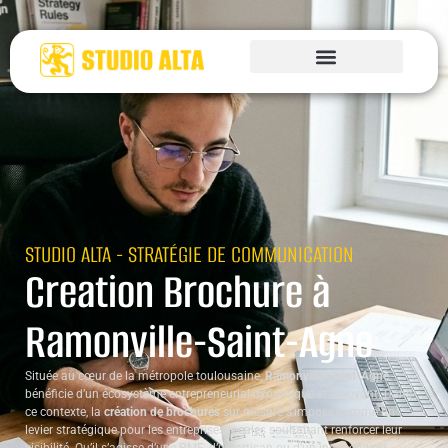
STUDIO ALTA - STRATÉGIE DE COMMUNICATION
Creation Brochure à
Ramonville-Saint-Agne
Située au cœur de la métropole toulousaine,
Ramonville-Saint-Agne
bénéficie d’un écosystème entrepreneurial dynamique et innovant. Dans
ce contexte, la
création de brochures
sur mesure s’impose comme un
levier stratégique pour les entreprises locales souhaitant renforcer leur