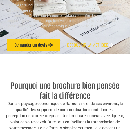
visibilité. Qu’il s’agisse d’une PME, d’un artisan ou d’un indépendant,
chaque acteur du territoire peut se distinguer grâce à une
communication
visuelle claire et structurée
. Studio ALTA accompagne cette ambition avec
une approche fondée sur l’écoute et l’adaptation, afin de concevoir des
supports percutants et singuliers, véritablement alignés avec l’identité
locale et les défis du tissu économique à Ramonville-Saint-Agne.
Demander un devis
DÉCOUVRIR LA MÉTHODE
Pourquoi une brochure bien pensée
fait la différence
Dans le paysage économique de Ramonville et de ses environs, la
qualité des supports de communication
conditionne la
perception de votre entreprise. Une brochure, conçue avec rigueur,
valorise votre savoir-faire tout en facilitant la transmission de
votre message. Loin d’être un simple document, elle devient un