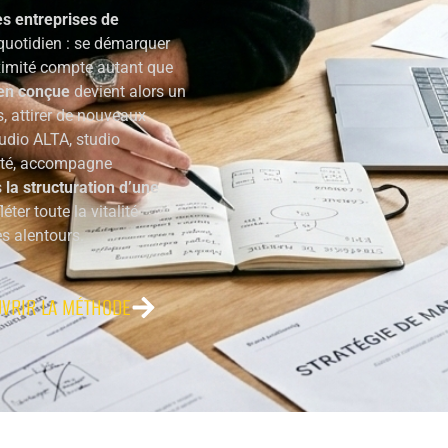
es entreprises de
 quotidien : se démarquer
ximité compte autant que
en conçue
devient alors un
s, attirer de nouveaux
Studio ALTA, studio
mité, accompagne
s
la structuration d’une
éter toute la vitalité
s alentours.
VRIR LA MÉTHODE