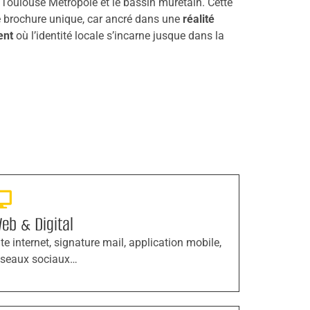
e Toulouse Métropole et le bassin muretain. Cette
de brochure unique, car ancré dans une
réalité
ent
où l’identité locale s’incarne jusque dans la
eb & Digital
ite internet, signature mail, application mobile,
éseaux sociaux…