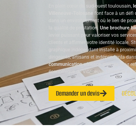
En plein cœur du sud-ouest toulousain,
l
Villeneuve-Tolosane
font face à un défi
dans un environnement où le lien de pro
la qualité de prestation.
Une brochure bi
levier puissant pour valoriser vos service
clients et affirmer votre identité locale. 
graphique indépendant installé à proxi
dirigeants, artisans et indépendants dan
communication efficace
, pensée pour refl
économique de Villeneuve-Tolosane et se
Demander un devis
DÉCOU