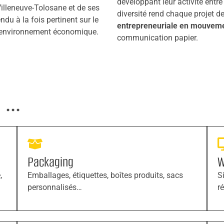
développant leur activité entr
 Villeneuve-Tolosane et de ses
diversité rend chaque projet 
ndu à la fois pertinent sur le
entrepreneuriale en mouvem
re environnement économique.
communication papier.
...
Packaging
W
,
Emballages, étiquettes, boîtes produits, sacs
S
personnalisés…
r