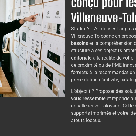
conçu pour le
Villeneuve-To
Studio ALTA intervient auprès 
Villeneuve-Tolosane en propo
besoins
et la compréhension de
structure a ses objectifs prop
éditoriale
à la réalité de votre
de proximité ou de PME innovan
formats à la recommandation 
présentation d’activité, catalog
L’objectif ? Proposer des sol
vous ressemble
et réponde aux
de Villeneuve-Tolosane. Cette
supports imprimés et votre iden
atouts locaux.