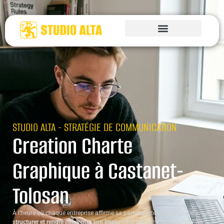
STUDIO ALTA - STRATÉGIE DE COMMUNICATION
Creation Charte
Graphique à Castanet-
Tolosan
À l’heure où chaque entreprise affirme sa particularité sur le marché local,
structurer et rendre cohérente son image
n’est plus une option. Pour les