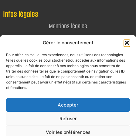
Infos légales
Mentions légales
Politique de confidentialité
Gérer le consentement
Pour offrir les meilleures expériences, nous utilisons des technologies
Contact
telles que les cookies pour stocker et/ou accéder aux informations des
appareils. Le fait de consentir à ces technologies nous permettra de
E-mail
traiter des données telles que le comportement de navigation ou les ID
uniques sur ce site. Le fait de ne pas consentir ou de retirer son
contact@alta-studio.fr
consentement peut avoir un effet négatif sur certaines caractéristiques
et fonctions.
Téléphone
0760115323
Accepter
Refuser
Voir les préférences