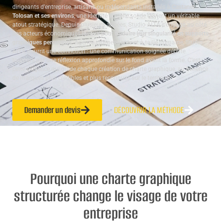
dirigeants d’entreprise, artisans ou indépendants installés à
Castanet-
Tolosan et ses environs
, une identité visuelle solide devient un véritable
atout stratégique. Depuis plusieurs années, Studio ALTA s’engage au côté
des acteurs économiques locaux pour
traduire leur singularité en supports
graphiques percutants
. Agence indépendante et à taille humaine, Studio
ALTA nourrit une conviction : une communication soignée débute
toujours par une réflexion approfondie sur le fond avant la forme. C’est
cette exigence qui guide chaque création de charte graphique, au bénéfice
de marques plus crédibles et plus reconnues sur le territoire.
Demander un devis
DÉCOUVRIR LA MÉTHODE
Pourquoi une charte graphique
structurée change le visage de votre
entreprise