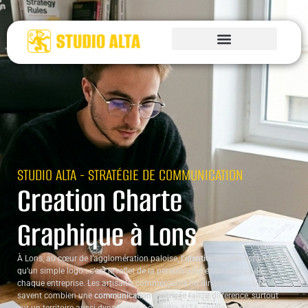
STUDIO ALTA - STRATÉGIE DE COMMUNICATION
Creation Charte
Graphique à Lons
À Lons, au cœur de l’agglomération paloise,
l’identité visuelle
est bien plus
qu’un simple logo : c’est le reflet de la personnalité et du sérieux de
chaque entreprise. Les artisans, commerçants ou dirigeants locaux
savent combien une
communication maîtrisée
fait la différence, surtout