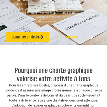
sur un territoire aussi dynamique. Le Studio ALTA, studio graphique
indépendant basé sur la région, accompagne celles et ceux qui souhaitent
structurer leur communication avant de concevoir leurs supports. Forte
d’une approche sur mesure, notre équipe s’adresse aux professionnels qui
recherchent
cohérence visuelle
et efficacité, pour faire rayonner leur
activité à Lons comme dans ses environs.
Demander un devis
DÉCOUVRIR LA MÉTHODE
Pourquoi une charte graphique
valorise votre activité à Lons
Pour les entreprises locales, disposer d’une charte graphique
solide, c’est assurer
une image professionnelle
à chaque prise de
parole. Dans le contexte de Lons et du Béarn, ce socle visuel fait
toute la différence face à une clientèle exigeante et attentive.
L’adoption de repères graphiques cohérents garantit non