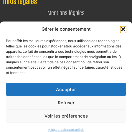
Infos légales
Mentions légales
Politique de confidentialité
Gérer le consentement
Pour offrir les meilleures expériences, nous utilisons des technologies
Contact
telles que les cookies pour stocker et/ou accéder aux informations des
appareils. Le fait de consentir à ces technologies nous permettra de
E-mail
traiter des données telles que le comportement de navigation ou les ID
uniques sur ce site. Le fait de ne pas consentir ou de retirer son
contact@alta-studio.fr
consentement peut avoir un effet négatif sur certaines caractéristiques
et fonctions.
Téléphone
0760115323
Accepter
Refuser
Voir les préférences
Politique de cookies
Mentions légale
©2026 tous droits réservés.