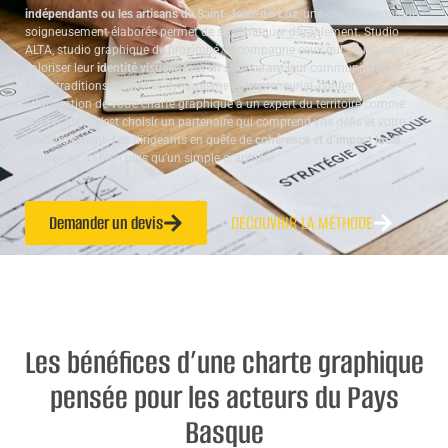
indépendants ou les artisans de Saint-Jean-de-Luz
, une charte graphique
soigneusement élaborée permet de se distinguer durablement. Studio
ALTA, studio graphique de proximité, accompagne ceux qui souhaitent
valoriser leur
identité visuelle
tout en structurant leur communication.
Entre traditions locales et dynamisme entrepreneurial, confier
l’élaboration de votre charte graphique à un expert du territoire comme
Studio ALTA, c’est choisir un partenaire qui comprend vos défis et votre
environnement. Les dirigeants en quête de
cohérence et d’impact local
trouveront ici bien plus qu’un simple graphiste.
Demander un devis
DÉCOUVRIR LA MÉTHODE
Les bénéfices d’une charte graphique
pensée pour les acteurs du Pays
Basque