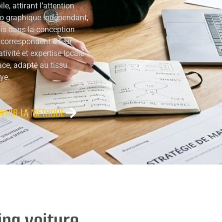
, attirant l’attention
dio graphique indépendant,
s dans la conception
 correspondent à leur
tivité et expertise locale
cace, adapté au tissu
ye.
VRIR LA MÉTHODE
ing voiture