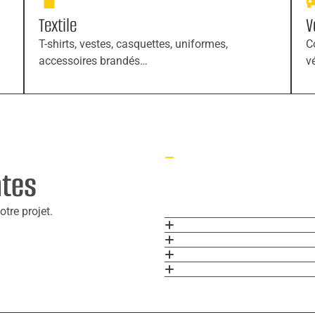
Textile
V
T-shirts, vestes, casquettes, uniformes,
C
accessoires brandés…
v
ntes
tre projet.