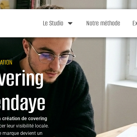
Le Studio
Notre méthode
E
ATION
vering
endaye
a
création de covering
r leur visibilité locale.
re marque devient un