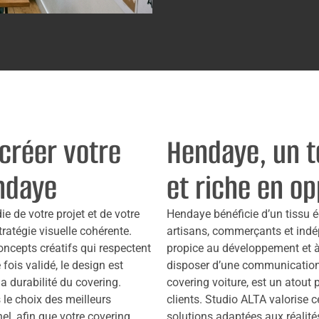
créer votre
Hendaye, un t
ndaye
et riche en o
 de votre projet et de votre
Hendaye bénéficie d’un tissu 
ratégie visuelle cohérente.
artisans, commerçants et indé
oncepts créatifs qui respectent
propice au développement et à 
fois validé, le design est
disposer d’une communication 
la durabilité du covering.
covering voiture, est un atout p
e choix des meilleurs
clients. Studio ALTA valorise 
l, afin que votre covering
solutions adaptées aux réalité