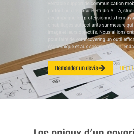
véritable support de communication mobile
partout où elle circule. Studio ALTA, stu
accompagne les professionnels hendayai
d’habillages autocollants sur mesure qui
image et leurs objectifs. Nous allions créa
pour faire de votre covering un outil effi
économique et aux spécificités de Henda
Demander un devis
DÉCOU
Les enjeux d’un cover