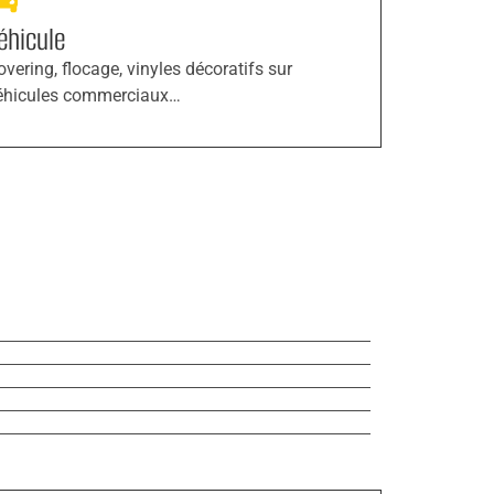
éhicule
overing, flocage, vinyles décoratifs sur
éhicules commerciaux…