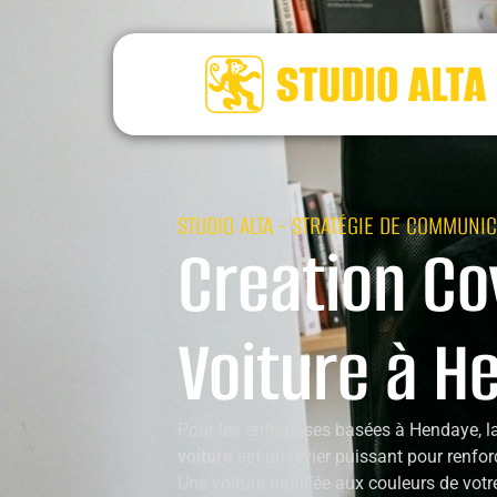
STUDIO ALTA - STRATÉGIE DE COMMUNIC
Creation Co
Voiture à H
Pour les entreprises basées à Hendaye, l
voiture
est un levier puissant pour renforce
Une voiture habillée aux couleurs de vot