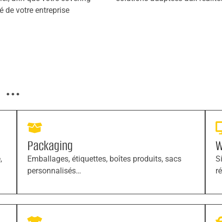
té de votre entreprise
...
Packaging
W
,
Emballages, étiquettes, boîtes produits, sacs
S
personnalisés…
r