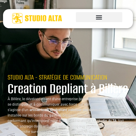
STUDIO ALTA - STRATÉGIE DE COMMUNICATION
Creation Depliant à Billère
À Billère, le développement d’une entreprise passe aussi par la capacité à
se distinguer et à communiquer avec force sur son propre territoire. Qu’il
s’agisse d’un
artisan local souhaitant valoriser ses services
, ou d’une PME
installée sur les bords du gave, le dépliant demeure un outil aussi
performant qu’intemporel pour toucher sa clientèle. Le
studio ALTA
, fort
de son ancrage dans le Sud-Ouest, propose aux professionnels de Billère
une approche sur-mesure pour donner du sens et du relief à leurs