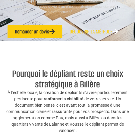
documents imprimés. À l’heure où l’image compte autant que le discours,
structurer votre message
devient un enjeu stratégique pour convertir
chaque contact en véritable opportunité.
Demander un devis
DÉCOUVRIR LA MÉTHODE
Pourquoi le dépliant reste un choix
stratégique à Billère
À l’échelle locale, la création de dépliants s’avère particulièrement
pertinente pour
renforcer la visibilité
de votre activité. Un
document bien pensé, c’est avant tout la promesse d’une
communication claire et rassurante pour vos prospects. Dans une
agglomération comme Pau, mais aussi à Billère ou dans les
quartiers vivants de Lalanne et Rousse, le dépliant permet de
valoriser :