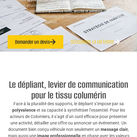
ALTA, notre
approche sur-mesure
répond aux besoins des dirigeants qui
souhaitent structurer leur communication avant de passer à la partie
graphique. Parce qu’une
présence forte, ancrée et pérenne
sur le secteur
de Colomiers mérite des outils à la hauteur, nous accompagnons chaque
projet avec écoute et exigence.
Demander un devis
DÉCOUVRIR LA MÉTHODE
Le dépliant, levier de communication
pour le tissu columérin
Face à la pluralité des supports, le dépliant s’impose par sa
polyvalence
et sa capacité à synthétiser l’essentiel. Pour les
acteurs de Colomiers, il s’agit d’un outil efficace pour présenter
une activité, détailler une offre ou annoncer un événement. Un
document bien conçu véhicule non seulement un
message clair
,
mais aussi une
image professionnelle
en phase avec les valeurs