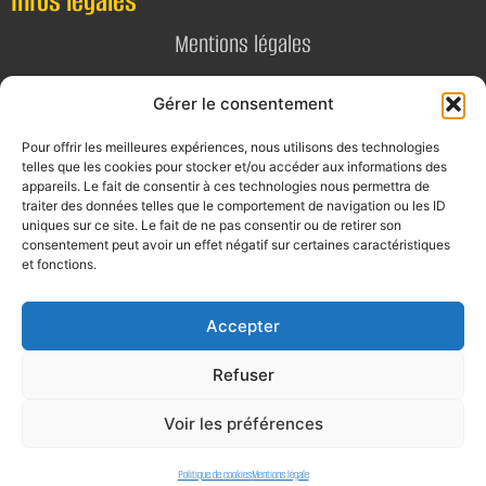
Infos légales
Mentions légales
Politique de confidentialité
Gérer le consentement
Pour offrir les meilleures expériences, nous utilisons des technologies
Contact
telles que les cookies pour stocker et/ou accéder aux informations des
appareils. Le fait de consentir à ces technologies nous permettra de
E-mail
traiter des données telles que le comportement de navigation ou les ID
uniques sur ce site. Le fait de ne pas consentir ou de retirer son
contact@alta-studio.fr
consentement peut avoir un effet négatif sur certaines caractéristiques
et fonctions.
Téléphone
0760115323
Accepter
Refuser
Voir les préférences
Politique de cookies
Mentions légale
©2026 tous droits réservés.