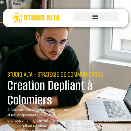
STUDIO ALTA - STRATÉGIE DE COMMUNICATION
Creation Depliant à
Colomiers
À Colomiers, la
visibilité locale
reste un enjeu majeur pour les entreprises
et les indépendants, tous secteurs confondus. Que ce soit pour
promouvoir un lancement, informer une clientèle ou valoriser un savoir-
faire, le dépliant continue de faire la différence sur le terrain. Chez Studio