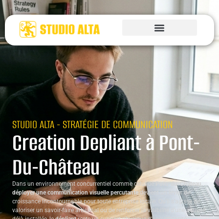
STUDIO ALTA - STRATÉGIE DE COMMUNICATION
Creation Depliant à Pont-
Du-Château
Dans un environnement concurrentiel comme celui de
Pont-du-Château
,
déployer une communication visuelle percutante
devient un levier de
croissance incontournable pour toute entreprise locale. Qu’il s’agisse de
valoriser un savoir-faire artisanal ou de renforcer la visibilité d’une activité