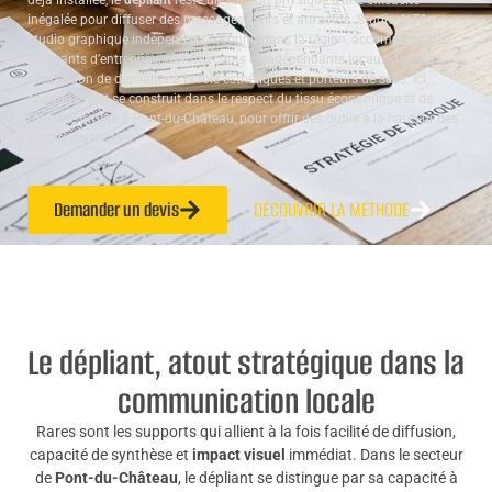
déjà installée, le
dépliant
reste un support physique d’une efficacité
inégalée pour diffuser des messages clairs et attractifs. Studio ALTA,
studio graphique indépendant reconnu dans la région, accompagne les
dirigeants d’entreprise, commerçants et indépendants locaux dans la
conception de dépliants à la fois esthétiques et porteurs de sens. Ici,
chaque projet se construit dans le respect du tissu économique et de
l’identité propre à Pont-du-Château, pour offrir des outils à la hauteur des
ambitions locales.
Demander un devis
DÉCOUVRIR LA MÉTHODE
Le dépliant, atout stratégique dans la
communication locale
Rares sont les supports qui allient à la fois facilité de diffusion,
capacité de synthèse et
impact visuel
immédiat. Dans le secteur
de
Pont-du-Château
, le dépliant se distingue par sa capacité à