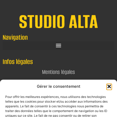
Navigation
Infos légales
Mentions légales
Politique de confidentialité
Gérer le consentement
Pour offrir les meilleures expériences, nous utilisons des technologies
Contact
telles que les cookies pour stocker et/ou accéder aux informations des
appareils. Le fait de consentir à ces technologies nous permettra de
E-mail
traiter des données telles que le comportement de navigation ou les ID
uniques sur ce site. Le fait de ne pas consentir ou de retirer son