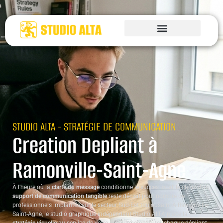
STUDIO ALTA - STRATÉGIE DE COMMUNICATION
Creation Depliant à
Ramonville-Saint-Agne
À l’heure où la
clarté du message
conditionne le succès local, le choix d’un
support de communication tangible
reste décisif pour nombre de
professionnels implantés sur le secteur Sud-Est toulousain. À Ramonville-
Saint-Agne, le studio graphique indépendant Studio ALTA place la