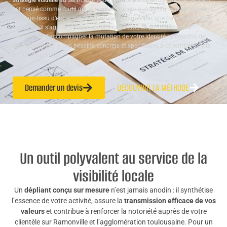
stratégie visuelle
au service de votre développement : ici, chaque dépliant
est pensé comme l’outil qui vous démarquera auprès d’un public exigeant,
dans un tissu d’entreprises et d’artisans animés par une forte dynamique
locale. Qu’il s’agisse d’annoncer une ouverture, de promouvoir des
services ou d’accompagner la mutation de votre identité, la création de
dépliant répond à des besoins concrets et spécifiques à ce territoire où la
proximité prime.
Demander un devis
DÉCOUVRIR LA MÉTHODE
Un outil polyvalent au service de la
visibilité locale
Un
dépliant conçu sur mesure
n’est jamais anodin : il synthétise
l’essence de votre activité, assure la
transmission efficace de vos
valeurs
et contribue à renforcer la notoriété auprès de votre
clientèle sur Ramonville et l’agglomération toulousaine. Pour un