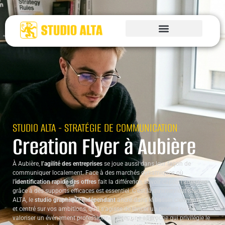
STUDIO ALTA - STRATÉGIE DE COMMUNICATION
Creation Flyer à Aubière
À Aubière,
l’agilité des entreprises
se joue aussi dans leur façon de
communiquer localement. Face à des marchés dynamiques où
l’
identification rapide des offres
fait la différence, savoir capter l’attention
grâce à des supports efficaces est essentiel. C’est là qu’intervient Studio
ALTA, le
studio graphique indépendant
ancré dans le bassin clermontois
et centré sur vos ambitions, qu’il s’agisse de lancer un produit ou de
valoriser un événement professionnel. Avec une approche qui privilégie le