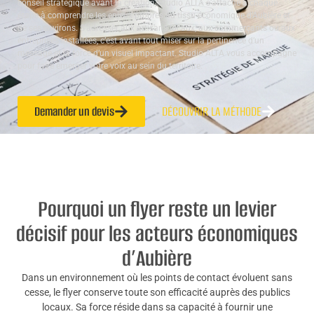
conseil stratégique avant la création, Studio ALTA s’attache à chaque
étape à comprendre les enjeux propres au tissu économique d’Aubière et
de ses environs. S’adresser aux artisans locaux, aux commerçants ou aux
entreprises installées, c’est avant tout miser sur la pertinence d’un
message et la force d’un visuel impactant. Studio ALTA vous accompagne
pour faire émerger votre voix au sein du territoire.
Demander un devis
DÉCOUVRIR LA MÉTHODE
Pourquoi un flyer reste un levier
décisif pour les acteurs économiques
d’Aubière
Dans un environnement où les points de contact évoluent sans
cesse, le flyer conserve toute son efficacité auprès des publics
locaux. Sa force réside dans sa capacité à fournir une