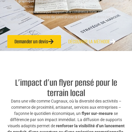
studio graphique indépendant de proximité
, c’est bénéficier d’une expertise
humaine, ancrée dans le tissu local, et adaptée à vos besoins réels. Notre
ambition : donner à chaque support une cohérence forte, capable de
porter votre identité auprès de votre public à Cugnaux et dans les
environs.
Demander un devis
DÉCOUVRIR LA MÉTHODE
L’impact d’un flyer pensé pour le
terrain local
Dans une ville comme Cugnaux, où la diversité des activités –
commerce de proximité, artisanat, services aux entreprises –
façonne le quotidien économique, un
flyer sur-mesure
se
différencie par son impact immédiat. La diffusion de supports
visuels adaptés permet de
renforcer la visibilité d’un lancement