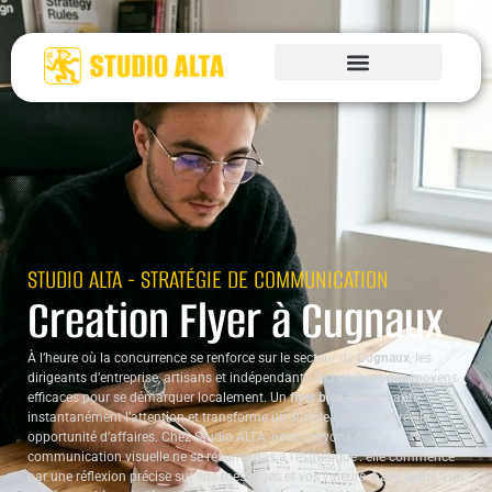
STUDIO ALTA - STRATÉGIE DE COMMUNICATION
Creation Flyer à Cugnaux
À l’heure où la concurrence se renforce sur le secteur de
Cugnaux
, les
dirigeants d’entreprise, artisans et indépendants recherchent des moyens
efficaces pour se démarquer localement. Un
flyer bien conçu
capte
instantanément l’attention et transforme un simple contact en réelle
opportunité d’affaires. Chez Studio ALTA, nous croyons que la
communication visuelle ne se résume pas à l’esthétique : elle commence
par une réflexion précise sur vos messages et vos valeurs.
Faire appel à un