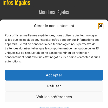
Infos légales
Mentions légales
Politique de confidentialité
Gérer le consentement
Pour offrir les meilleures expériences, nous utilisons des technologies
Contact
telles que les cookies pour stocker et/ou accéder aux informations des
appareils. Le fait de consentir à ces technologies nous permettra de
E-mail
traiter des données telles que le comportement de navigation ou les ID
uniques sur ce site. Le fait de ne pas consentir ou de retirer son
contact@alta-studio.fr
consentement peut avoir un effet négatif sur certaines caractéristiques
et fonctions.
Téléphone
0760115323
Accepter
Refuser
Voir les préférences