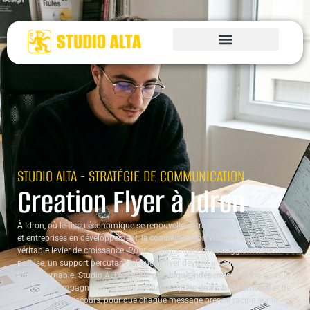
STUDIO ALTA - STRATÉGIE DE COMMUNICATION
Creation Flyer à Idron
À Idron, où le tissu économique se renouvelle entre artisans de proximité
et entreprises en développement,
la communication visuelle
reste un
véritable levier de croissance. Pour se démarquer dans l’agglomération
paloise, un support percutant tel que le flyer devient un allié
incontournable. Studio ALTA,
studio graphique indépendant
ancré dans la
région, accompagne les acteurs locaux en quête de
visibilité efficace
et de
cohérence de discours, pour que chaque message prenne racine sur le