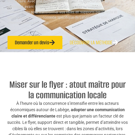
savoir-faire. Avec une démarche centrée sur la
structuration de vos
messages
avant tout, Studio ALTA accompagne dirigeants, artisans et
indépendants pour transformer vos idées en supports percutants et
efficaces, adaptés au contexte spécifique de Labège et de son
environnement immédiat.
Demander un devis
DÉCOUVRIR LA MÉTHODE
Miser sur le flyer : atout maître pour
la communication locale
À l’heure où la concurrence s’intensifie entre les acteurs
économiques autour de Labège,
adopter une communication
claire et différenciante
est plus que jamais un facteur clé de
succès. Le flyer, support direct et tangible, permet d’atteindre vos
cibles là où elles se trouvent : dans les zones d’activités, lors