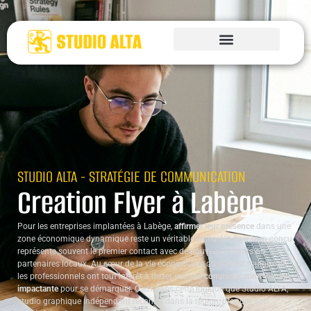
STUDIO ALTA - STRATÉGIE DE COMMUNICATION
Creation Flyer à Labège
Pour les entreprises implantées à Labège,
affirmer leur présence
dans une
zone économique dynamique reste un véritable enjeu. Un flyer bien conçu
représente souvent le premier contact avec de nouveaux clients ou
partenaires locaux. Au cœur de la vie économique du sud-est toulousain,
les professionnels ont tout intérêt à miser sur une
communication visuelle
impactante
pour se démarquer. C’est dans cette logique que Studio ALTA,
studio graphique indépendant reconnu dans la région, propose son