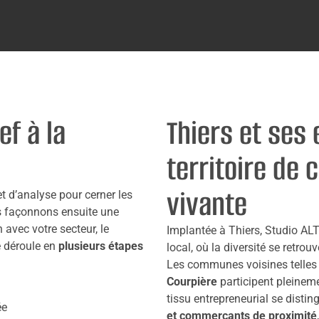
ef à la
Thiers et ses 
territoire de
vivante
t d’analyse pour cerner les
s façonnons ensuite une
 avec votre secteur, le
Implantée à Thiers, Studio ALT
e déroule en
plusieurs étapes
local, où la diversité se retro
Les communes voisines telle
Courpière
participent pleine
tissu entrepreneurial se distin
ée
et commerçants de proximité