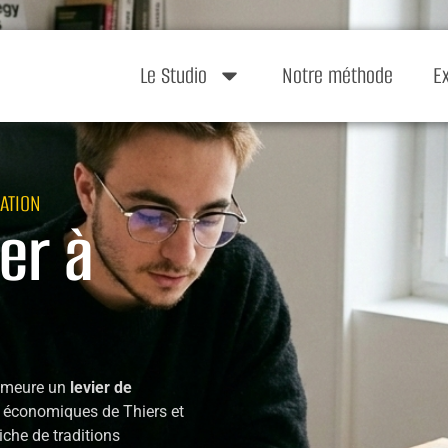
Le Studio
Notre méthode
E
ATION
er à
 demeure un
levier de
s économiques de Thiers et
riche de traditions