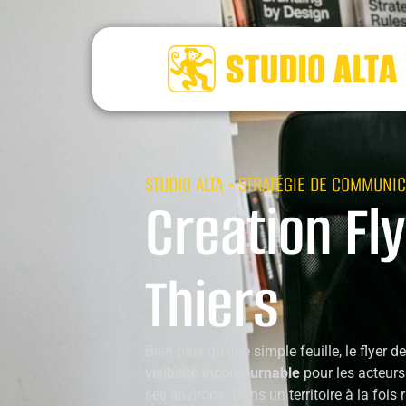
STUDIO ALTA - STRATÉGIE DE COMMUNIC
Creation Fly
Thiers
Bien plus qu’une simple feuille, le flyer
visibilité incontournable
pour les acteur
ses environs. Dans un territoire à la fois 