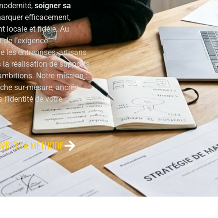
 modernité,
soigner sa
arquer efficacement,
 locale et fidèle. Au
t de l’exigence
les entreprises, artisans
 la réalisation de supports
mbitions. Notre mission :
oche sur-mesure, ancrée
l’identité de votre
VRIR LA MÉTHODE