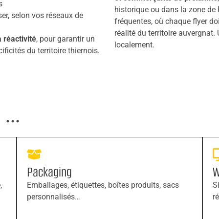
s
historique ou dans la zone de F
ser, selon vos réseaux de
fréquentes, où chaque flyer doi
réalité du territoire auvergnat
a réactivité
, pour garantir un
localement.
icités du territoire thiernois.
...
Packaging
W
,
Emballages, étiquettes, boîtes produits, sacs
S
personnalisés…
r