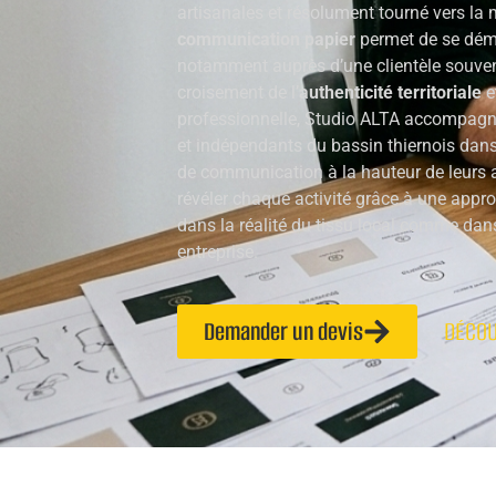
artisanales et résolument tourné vers la
communication papier
permet de se dém
notamment auprès d’une clientèle souvent
croisement de l’
authenticité territoriale
e
professionnelle, Studio ALTA accompagne 
et indépendants du bassin thiernois dans
de communication à la hauteur de leurs a
révéler chaque activité grâce à une appr
dans la réalité du tissu local comme dans 
entreprise.
Demander un devis
DÉCOU