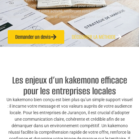
adaptés à votre image. Grâce à notre expertise en identité visuelle et
supports de communication, nous créons pour vous des kakemonos qui
reflètent fidèlement votre activité, renforcent votre crédibilité, et attirent
l’attention de vos prospects et clients dans le secteur local.
Demander un devis
DÉCOUVRIR LA MÉTHODE
Les enjeux d’un kakemono efficace
pour les entreprises locales
Un kakemono bien conçu est bien plus qu’un simple support visuel
: il incarne votre message et vos valeurs auprès de votre audience
locale. Pour les entreprises de Jurançon, il est crucial d’adopter
une communication claire, cohérente et crédible afin de se
démarquer dans un environnement compétitif. Un kakemono
réussi facilite la compréhension rapide de votre offre, renforce la
confiance et dynamise votre image de marque sur le territoire. Il