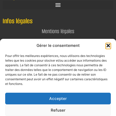
Infos légales
Mentions légales
Politique de confidentialité
Gérer le consentement
Pour offrir les meilleures expériences, nous utilisons des technologies
Contact
telles que les cookies pour stocker et/ou accéder aux informations des
appareils. Le fait de consentir à ces technologies nous permettra de
E-mail
traiter des données telles que le comportement de navigation ou les ID
uniques sur ce site. Le fait de ne pas consentir ou de retirer son
contact@alta-studio.fr
consentement peut avoir un effet négatif sur certaines caractéristiques
et fonctions.
Téléphone
0760115323
Accepter
Refuser