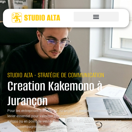
STUDIO ALTA - STRATÉGIE DE COMMUNICATION
Creation Kakemono à
Jurançon
Pour les entreprises installées à Jurançon, la
creation kakemono
est un
levier essentiel pour valoriser leur communication lors d’événements,
salons ou en point de vente. Studio ALTA, studio graphique indépendant,
vous accompagne dans la conception de kakemonos impactants et