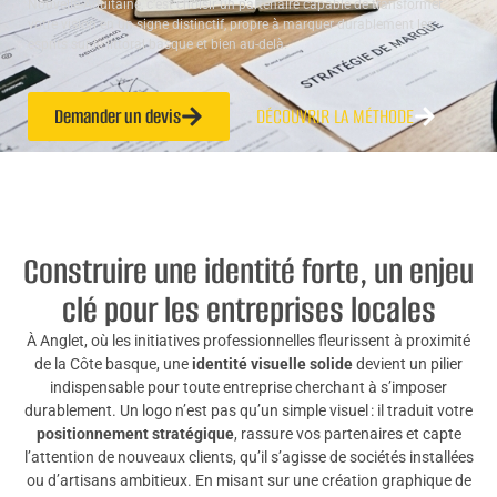
Nouvelle-Aquitaine, c’est choisir un partenaire capable de transformer
votre vision en un signe distinctif, propre à marquer durablement les
esprits sur le littoral basque et bien au-delà.
Demander un devis
DÉCOUVRIR LA MÉTHODE
Construire une identité forte, un enjeu
clé pour les entreprises locales
À Anglet, où les initiatives professionnelles fleurissent à proximité
de la Côte basque, une
identité visuelle solide
devient un pilier
indispensable pour toute entreprise cherchant à s’imposer
durablement. Un logo n’est pas qu’un simple visuel : il traduit votre
positionnement stratégique
, rassure vos partenaires et capte
l’attention de nouveaux clients, qu’il s’agisse de sociétés installées
ou d’artisans ambitieux. En misant sur une création graphique de