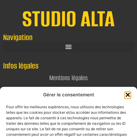
Navigation
Infos légales
Mentions légales
Politique de confidentialité
Gérer le consentement
Pour offrir les meilleures expériences, nous utilisons des technologies
Contact
telles que les cookies pour stocker et/ou accéder aux informations des
appareils. Le fait de consentir à ces technologies nous permettra de
E-mail
traiter des données telles que le comportement de navigation ou les ID
uniques sur ce site. Le fait de ne pas consentir ou de retirer son
contact@alta-studio.fr
consentement peut avoir un effet négatif sur certaines caractéristiques