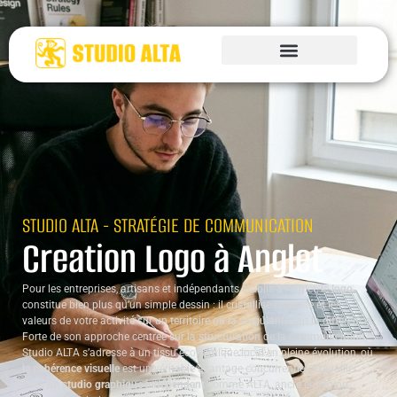
STUDIO ALTA - STRATÉGIE DE COMMUNICATION
Creation Logo à Anglet
Pour les entreprises, artisans et indépendants établis à Anglet, le
logo
constitue bien plus qu’un simple dessin : il cristallise l’identité et les
valeurs de votre activité sur un territoire où la singularité fait la différence.
Forte de son approche centrée sur la structuration de la communication,
Studio ALTA s’adresse à un tissu économique local en pleine évolution, où
la cohérence visuelle
est un véritable avantage concurrentiel. Travailler
avec un
studio graphique indépendant
comme ALTA, ancré en région