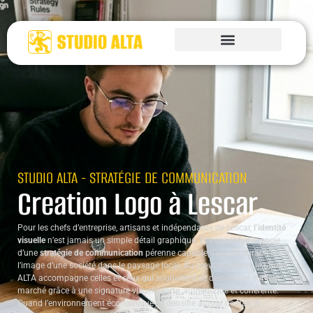
STUDIO ALTA - STRATÉGIE DE COMMUNICATION
Creation Logo à Lescar
Pour les chefs d’entreprise, artisans et indépendants de Lescar,
l’identité
visuelle
n’est jamais un simple détail graphique. Elle constitue le socle
d’une
stratégie de communication
pérenne capable d’ancrer durablement
l’image d’une société dans le paysage local. Au cœur du Béarn, le Studio
ALTA accompagne celles et ceux qui souhaitent se démarquer sur leur
marché grâce à une signature visuelle forte, authentique et cohérente.
Quand l’environnement économique se densifie autour de Pau et