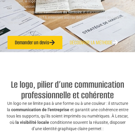
Jurançon, le logo ne se résume plus à un pictogramme : il incarne un
projet, une vision et traduit l’univers singulier de chaque entreprise. C’est
dans cette optique de
valorisation du territoire
et d’accompagnement sur-
mesure que Studio ALTA intervient auprès des professionnels de Lescar et
des environs.
Demander un devis
DÉCOUVRIR LA MÉTHODE
Le logo, pilier d’une communication
professionnelle et cohérente
Un logo ne se limite pas à une forme ou à une couleur : il structure
la
communication de l’entreprise
et garantit une cohérence entre
tous les supports, qu’ils soient imprimés ou numériques. À Lescar,
où
la visibilité locale
conditionne souvent la réussite, disposer
d’une identité graphique claire permet :