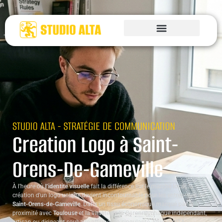
STUDIO ALTA - STRATÉGIE DE COMMUNICATION
Creation Logo à Saint-
Orens-De-Gameville
À l’heure où
l’identite visuelle
fait la différence sur le marché local, la
création d’un logo unique devient incontournable pour les entreprises de
Saint-Orens-de-Gameville
. Dans un tissu économique marqué par la
proximité avec
Toulouse
et la vitalité de la Garonne, chaque indépendant,