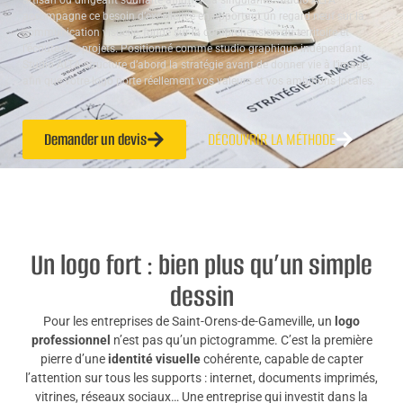
artisan ou dirigeant souhaite affirmer sa singularité. Studio ALTA
accompagne ce besoin d’excellence en apportant un regard neuf sur la
communication visuelle, fondé sur la compréhension du territoire et
l’écoute des projets. Positionné comme studio graphique indépendant,
Studio ALTA structure d’abord la stratégie avant de donner vie à l’image,
afin que votre logo porte réellement vos valeurs et vos ambitions locales.
Demander un devis
DÉCOUVRIR LA MÉTHODE
Un logo fort : bien plus qu’un simple
dessin
Pour les entreprises de Saint-Orens-de-Gameville, un
logo
professionnel
n’est pas qu’un pictogramme. C’est la première
pierre d’une
identité visuelle
cohérente, capable de capter
l’attention sur tous les supports : internet, documents imprimés,
vitrines, réseaux sociaux… Une entreprise qui investit dans la