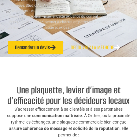
de partenaires comme de clients. Installé à quelques pas du centre
historique, Studio ALTA accompagne les entreprises, artisans et
indépendants du territoire afin de structurer leur communication avant
même la conception visuelle. Cette exigence du conseil, pensée pour
l’écosystème d’Orthez, permet à chacun de porter un message clair dans
un marché local dynamique et exigeant.
Demander un devis
DÉCOUVRIR LA MÉTHODE
Une plaquette, levier d’image et
d’efficacité pour les décideurs locaux
S’adresser efficacement à sa clientèle et à ses partenaires
suppose une
communication maîtrisée
. À Orthez, où la proximité
rythme les échanges, une plaquette commerciale bien conçue
assure
cohérence de message
et
solidité de la réputation
. Elle
permet de :