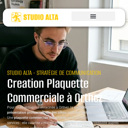
STUDIO ALTA - STRATÉGIE DE COMMUNICATION
Creation Plaquette
Commerciale à Orthez
Pour toute entreprise enracinée à Orthez, la
visibilité locale
et la
présentation professionnelle des offres
sont des leviers incontournables.
Une
plaquette commerciale impactante
ne se contente pas de lister des
services : elle valorise votre singularité et renforce votre crédibilité auprès