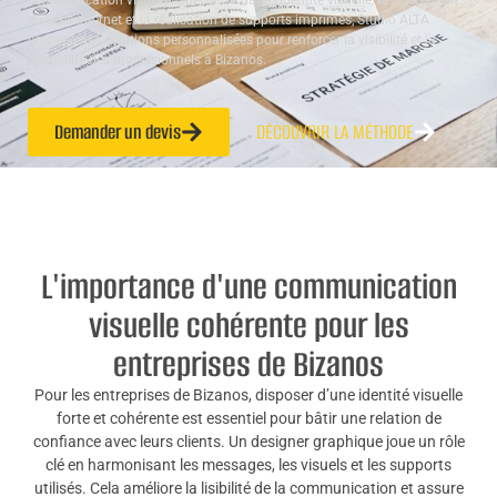
communication visuelle. Spécialisé dans l’identité visuelle, la conception
de sites internet et la réalisation de supports imprimés, Studio ALTA
propose des solutions personnalisées pour renforcer la visibilité et la
crédibilité des professionnels à Bizanos.
Demander un devis
DÉCOUVRIR LA MÉTHODE
L'importance d'une communication
visuelle cohérente pour les
entreprises de Bizanos
Pour les entreprises de Bizanos, disposer d’une identité visuelle
forte et cohérente est essentiel pour bâtir une relation de
confiance avec leurs clients. Un designer graphique joue un rôle
clé en harmonisant les messages, les visuels et les supports
utilisés. Cela améliore la lisibilité de la communication et assure