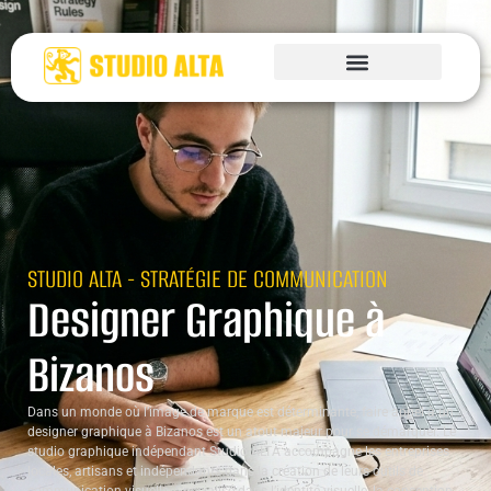
STUDIO ALTA - STRATÉGIE DE COMMUNICATION
Designer Graphique à
Bizanos
Dans un monde où l’image de marque est déterminante, faire appel à un
designer graphique à Bizanos est un atout majeur pour se démarquer. Le
studio graphique indépendant Studio ALTA accompagne les entreprises
locales, artisans et indépendants dans la création de leurs outils de