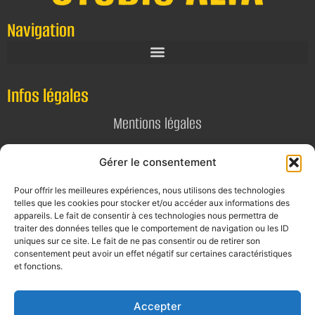
Navigation
Infos légales
Mentions légales
Politique de confidentialité
Gérer le consentement
Pour offrir les meilleures expériences, nous utilisons des technologies
Contact
telles que les cookies pour stocker et/ou accéder aux informations des
appareils. Le fait de consentir à ces technologies nous permettra de
E-mail
traiter des données telles que le comportement de navigation ou les ID
uniques sur ce site. Le fait de ne pas consentir ou de retirer son
contact@alta-studio.fr
consentement peut avoir un effet négatif sur certaines caractéristiques
et fonctions.
Téléphone
0760115323
Accepter