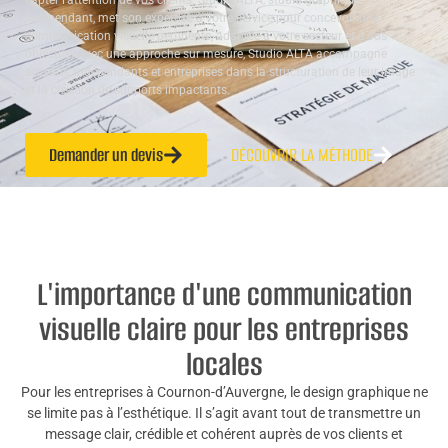
capter l’attention de vos clients. Studio ALTA, studio graphique
indépendant, met son expertise à votre service pour concevoir une
communication visuelle pertinente, adaptée à votre secteur et à vos
objectifs. Avec une approche sur mesure, Studio ALTA accompagne
artisans, indépendants et entreprises dans la structuration de leur image
et la création de supports impactants.
Demander un devis
DÉCOUVRIR LA MÉTHODE
L'importance d'une communication
visuelle claire pour les entreprises
locales
Pour les entreprises à Cournon-d’Auvergne, le design graphique ne
se limite pas à l’esthétique. Il s’agit avant tout de transmettre un
message clair, crédible et cohérent auprès de vos clients et