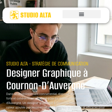
STUDIO ALTA - STRATÉGIE DE COMMUNICATION
Designer Graphique à
Cournon-D’Auvergne
Dans un environnement concurrentiel, disposer d’une identité visuelle
forte et cohérente est essentiel pour les entreprises basées à Cournon-
d’Auvergne. Un designer graphique à Cournon-d’Auvergne apporte une
valeur ajoutée précieuse en créant des supports adaptés et efficaces pour