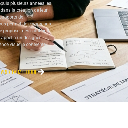
uis plusieurs années les
dans la création de leur
t supports de
nous permet de comprendre
de proposer des solutions
e appel à un designer
ence visuelle cohérente,
.
VRIR LA MÉTHODE