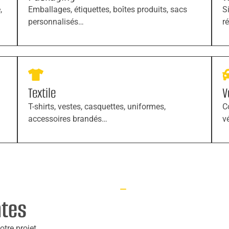
,
Emballages, étiquettes, boîtes produits, sacs
S
personnalisés…
r
Textile
V
T-shirts, vestes, casquettes, uniformes,
C
accessoires brandés…
v
ntes
tre projet.