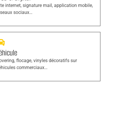
ite internet, signature mail, application mobile,
éseaux sociaux…
éhicule
overing, flocage, vinyles décoratifs sur
éhicules commerciaux…