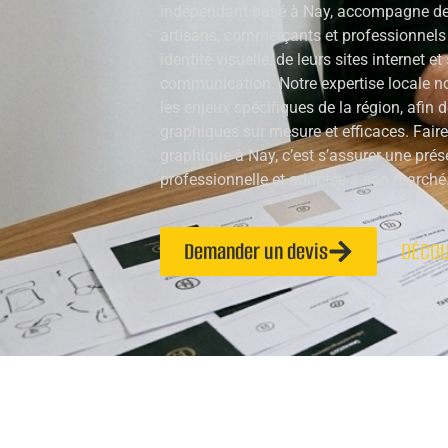
indépendant basé à Nay, accompagne dep
artisans, commerçants et professionnels 
identité visuelle, de leurs sites internet e
communication. Notre expertise locale 
les enjeux spécifiques de la région, afin 
graphiques sur mesure et efficaces. Fair
graphique à Nay, c’est s’assurer une prés
professionnelle et adaptée à son marché
Demander un devis
DÉCOU