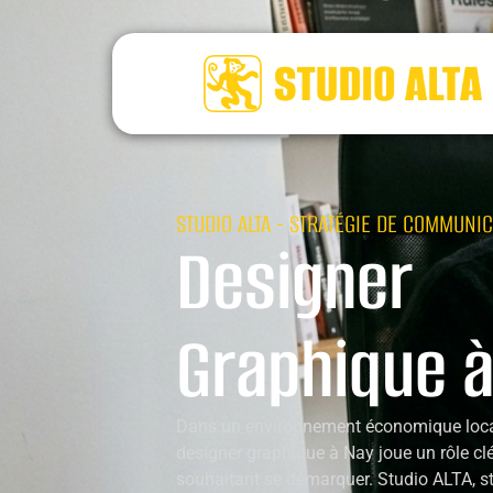
STUDIO ALTA - STRATÉGIE DE COMMUNIC
Designer
Graphique à
Dans un environnement économique local
designer graphique à Nay joue un rôle clé
souhaitant se démarquer. Studio ALTA, s