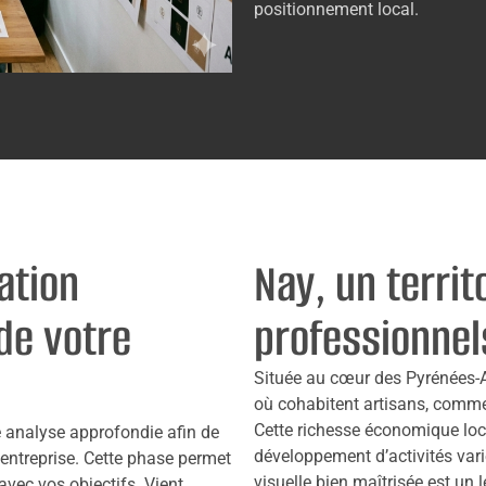
positionnement local.
ation
Nay, un territ
de votre
professionnel
Située au cœur des Pyrénées-Atl
où cohabitent artisans, commer
Cette richesse économique loca
 analyse approfondie afin de
développement d’activités var
 entreprise. Cette phase permet
visuelle bien maîtrisée est un le
 avec vos objectifs. Vient